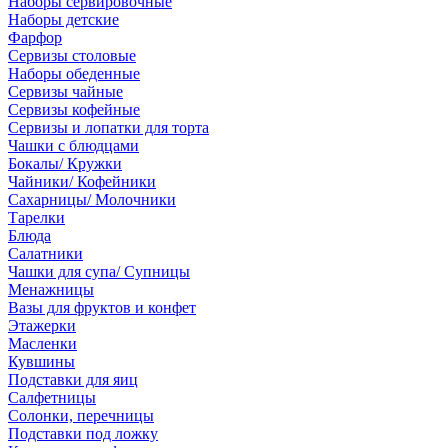
Наборы сервировочные
Наборы детские
Фарфор
Сервизы столовые
Наборы обеденные
Сервизы чайные
Сервизы кофейные
Сервизы и лопатки для торта
Чашки с блюдцами
Бокалы/ Кружки
Чайники/ Кофейники
Сахарницы/ Молочники
Тарелки
Блюда
Салатники
Чашки для супа/ Супницы
Менажницы
Вазы для фруктов и конфет
Этажерки
Масленки
Кувшины
Подставки для яиц
Салфетницы
Солонки, перечницы
Подставки под ложку