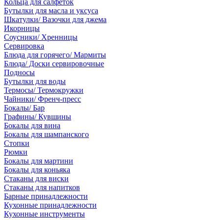
Кольца для салфеток
Бутылки для масла и уксуса
Шкатулки/ Вазочки для джема
Икорницы
Соусники/ Хренницы
Сервировка
Блюда для горячего/ Мармиты
Блюда/ Доски сервировочные
Подносы
Бутылки для воды
Термосы/ Термокружки
Чайники/ Френч-пресс
Бокалы/ Бар
Графины/ Кувшины
Бокалы для вина
Бокалы для шампанского
Стопки
Рюмки
Бокалы для мартини
Бокалы для коньяка
Стаканы для виски
Стаканы для напитков
Барные принадлежности
Кухонные принадлежности
Кухонные инструменты