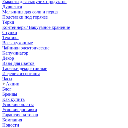
Емкости для сыпучих продуктов
Дуршлаги
Мельницы для соли и перца
Подставки под горячее
Тёрки
Контейнеры/ Вакуумное хранение
Ступки
Техника
Весы кухонные
Чайники электрические
Капучинатор
Декор
Вазы для цветов
Тарелки декоративные
Изделия из ротанга
Часы
Акции
Блог
Бренды
Как купить
Условия оплаты
Условия доставки
Гарантия на товар
Компания
Новости