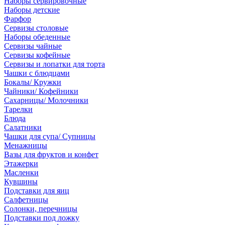
Наборы сервировочные
Наборы детские
Фарфор
Сервизы столовые
Наборы обеденные
Сервизы чайные
Сервизы кофейные
Сервизы и лопатки для торта
Чашки с блюдцами
Бокалы/ Кружки
Чайники/ Кофейники
Сахарницы/ Молочники
Тарелки
Блюда
Салатники
Чашки для супа/ Супницы
Менажницы
Вазы для фруктов и конфет
Этажерки
Масленки
Кувшины
Подставки для яиц
Салфетницы
Солонки, перечницы
Подставки под ложку