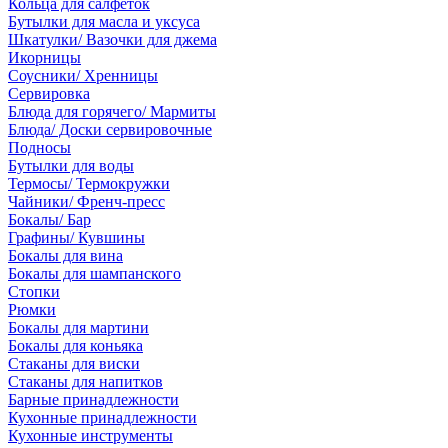
Кольца для салфеток
Бутылки для масла и уксуса
Шкатулки/ Вазочки для джема
Икорницы
Соусники/ Хренницы
Сервировка
Блюда для горячего/ Мармиты
Блюда/ Доски сервировочные
Подносы
Бутылки для воды
Термосы/ Термокружки
Чайники/ Френч-пресс
Бокалы/ Бар
Графины/ Кувшины
Бокалы для вина
Бокалы для шампанского
Стопки
Рюмки
Бокалы для мартини
Бокалы для коньяка
Стаканы для виски
Стаканы для напитков
Барные принадлежности
Кухонные принадлежности
Кухонные инструменты