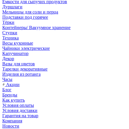
Емкости для сыпучих продуктов
Дуршлаги
Мельницы для соли и перца
Подставки под горячее
Тёрки
Контейнеры/ Вакуумное хранение
Ступки
Техника
Весы кухонные
Чайники электрические
Капучинатор
Декор
Вазы для цветов
Тарелки декоративные
Изделия из ротанга
Часы
Акции
Блог
Бренды
Как купить
Условия оплаты
Условия доставки
Гарантия на товар
Компания
Новости