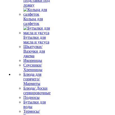
Подставки под
ложку
Кольца для
салфеток
Бутылки для
масла и уксуса
Шкатулки/
Вазочки для
джема
Икорницы
Соусники/
Хренницы
Блюда для
горячего/
Мармиты
Блюда/ Доски
сервировочные
Подносы
Бутылки для
воды
Термосы/