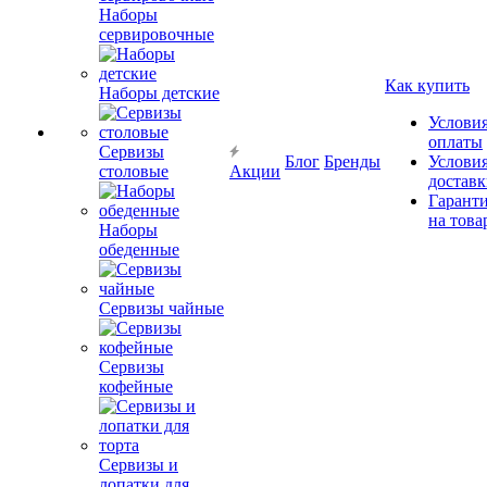
Наборы
сервировочные
Как купить
Наборы детские
Услови
оплаты
Сервизы
Блог
Бренды
Услови
столовые
Акции
достав
Гарант
на това
Наборы
обеденные
Сервизы чайные
Сервизы
кофейные
Сервизы и
лопатки для