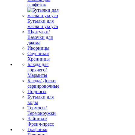
салфеток
Бутылки для
масла и уксуса
Шкатулки/
Вазочки для
джема
Икорницы
Соусники/
Хренницы
Блюда для
горячего/
Мармиты
Блюда/ Доски
сервировочные
Подносы
Бутылки для
воды
Термосы/
Термокружки
Чайники/
Френч-пресс
Графины/
Кувшины