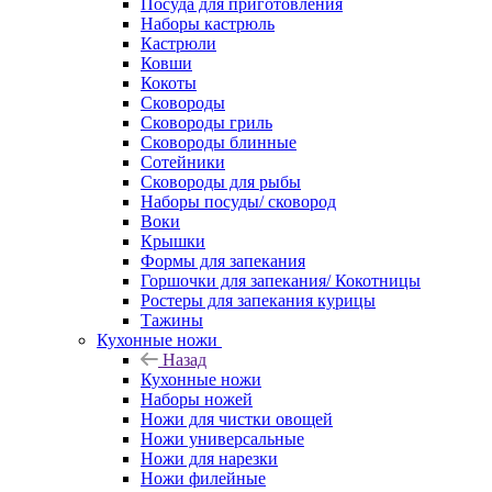
Посуда для приготовления
Наборы кастрюль
Кастрюли
Ковши
Кокоты
Сковороды
Сковороды гриль
Сковороды блинные
Сотейники
Сковороды для рыбы
Наборы посуды/ сковород
Воки
Крышки
Формы для запекания
Горшочки для запекания/ Кокотницы
Ростеры для запекания курицы
Тажины
Кухонные ножи
Назад
Кухонные ножи
Наборы ножей
Ножи для чистки овощей
Ножи универсальные
Ножи для нарезки
Ножи филейные