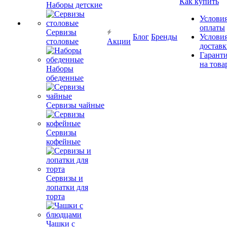
Как купить
Наборы детские
Услови
оплаты
Сервизы
Блог
Бренды
Услови
столовые
Акции
достав
Гарант
на това
Наборы
обеденные
Сервизы чайные
Сервизы
кофейные
Сервизы и
лопатки для
торта
Чашки с