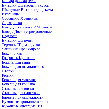
Кольца для салфеток
Бутылки для масла и уксуса
Шкатулки/ Вазочки для джема
Икорницы
Соусники/ Хренницы
Сервировка
Блюда для горячего/ Мармиты
Блюда/ Доски сервировочные
Подносы
Бутылки для воды
Термосы/ Термокружки
Чайники/ Френч-пресс
Бокалы/ Бар
Графины/ Кувшины
Бокалы для вина
Бокалы для шампанского
Стопки
Рюмки
Бокалы для мартини
Бокалы для коньяка
Стаканы для виски
Стаканы для напитков
Барные принадлежности
Кухонные принадлежности
Кухонные инструменты