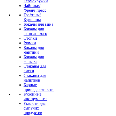
Термокружки
Чайники/
Френч-пресс
Графины/
Кувшины
Бокалы для вина
Бокалы для
шампанского
Стопки
Рюмки
Бокалы для
мартини
Бокалы для
коньяка
Стаканы для
виски
Стаканы для
напитков
Барные
принадлежности
Кухонные
инструменты
Емкости для
сыпучих
продуктов