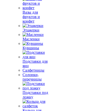
Вазы для
фруктов и
конфет
Этажерки
Масленки
Кувшины
Подставки для
яиц
Салфетницы
Солонки,
перечницы
Подставки под
ложку
Кольца для