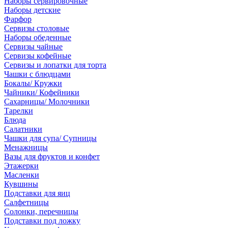
Наборы сервировочные
Наборы детские
Фарфор
Сервизы столовые
Наборы обеденные
Сервизы чайные
Сервизы кофейные
Сервизы и лопатки для торта
Чашки с блюдцами
Бокалы/ Кружки
Чайники/ Кофейники
Сахарницы/ Молочники
Тарелки
Блюда
Салатники
Чашки для супа/ Супницы
Менажницы
Вазы для фруктов и конфет
Этажерки
Масленки
Кувшины
Подставки для яиц
Салфетницы
Солонки, перечницы
Подставки под ложку