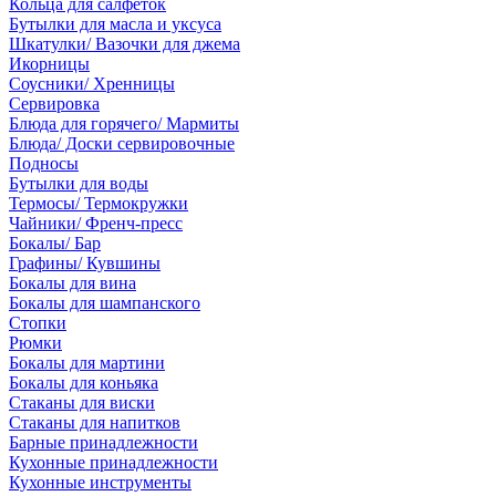
Кольца для салфеток
Бутылки для масла и уксуса
Шкатулки/ Вазочки для джема
Икорницы
Соусники/ Хренницы
Сервировка
Блюда для горячего/ Мармиты
Блюда/ Доски сервировочные
Подносы
Бутылки для воды
Термосы/ Термокружки
Чайники/ Френч-пресс
Бокалы/ Бар
Графины/ Кувшины
Бокалы для вина
Бокалы для шампанского
Стопки
Рюмки
Бокалы для мартини
Бокалы для коньяка
Стаканы для виски
Стаканы для напитков
Барные принадлежности
Кухонные принадлежности
Кухонные инструменты