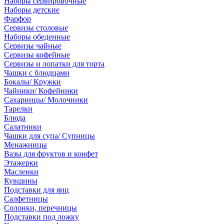
Наборы сервировочные
Наборы детские
Фарфор
Сервизы столовые
Наборы обеденные
Сервизы чайные
Сервизы кофейные
Сервизы и лопатки для торта
Чашки с блюдцами
Бокалы/ Кружки
Чайники/ Кофейники
Сахарницы/ Молочники
Тарелки
Блюда
Салатники
Чашки для супа/ Супницы
Менажницы
Вазы для фруктов и конфет
Этажерки
Масленки
Кувшины
Подставки для яиц
Салфетницы
Солонки, перечницы
Подставки под ложку