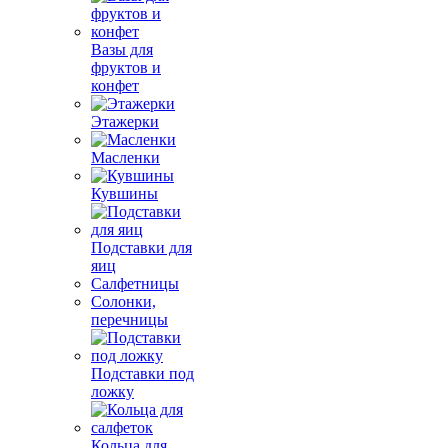
Вазы для
фруктов и
конфет
Этажерки
Масленки
Кувшины
Подставки для
яиц
Салфетницы
Солонки,
перечницы
Подставки под
ложку
Кольца для