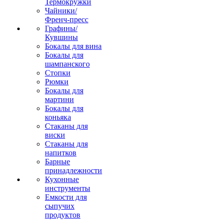
Термокружки
Чайники/
Френч-пресс
Графины/
Кувшины
Бокалы для вина
Бокалы для
шампанского
Стопки
Рюмки
Бокалы для
мартини
Бокалы для
коньяка
Стаканы для
виски
Стаканы для
напитков
Барные
принадлежности
Кухонные
инструменты
Емкости для
сыпучих
продуктов