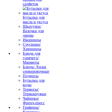
салфеток
Бутылки для
масла и уксуса
Шкатулки/
Вазочки для
джема
Икорницы
Соусники/
Хренницы
Блюда для
горячего/
Мармиты
Блюда/ Доски
сервировочные
Подносы
Бутылки для
воды
Термосы/
Термокружки
Чайники/
Френч-пресс
Графины/
Кувшины