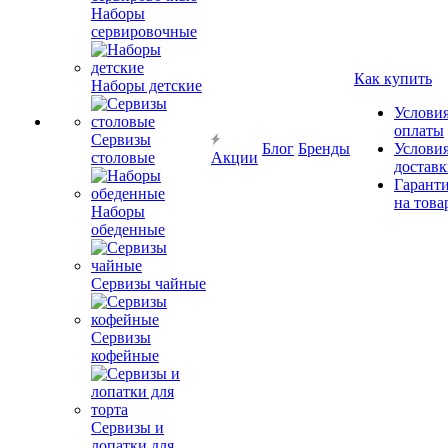
Наборы
сервировочные
Как купить
Наборы детские
Услови
оплаты
Сервизы
Блог
Бренды
Услови
столовые
Акции
достав
Гарант
на това
Наборы
обеденные
Сервизы чайные
Сервизы
кофейные
Сервизы и
лопатки для