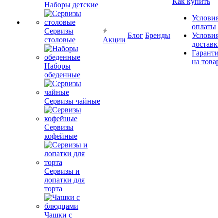
Как купить
Наборы детские
Услови
оплаты
Сервизы
Блог
Бренды
Услови
столовые
Акции
достав
Гарант
на това
Наборы
обеденные
Сервизы чайные
Сервизы
кофейные
Сервизы и
лопатки для
торта
Чашки с