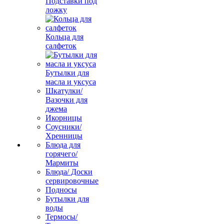
Подставки под
ложку
Кольца для
салфеток
Бутылки для
масла и уксуса
Шкатулки/
Вазочки для
джема
Икорницы
Соусники/
Хренницы
Блюда для
горячего/
Мармиты
Блюда/ Доски
сервировочные
Подносы
Бутылки для
воды
Термосы/