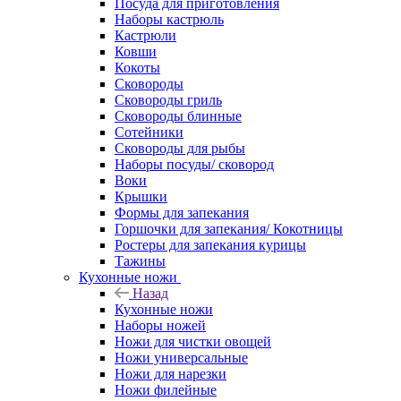
Посуда для приготовления
Наборы кастрюль
Кастрюли
Ковши
Кокоты
Сковороды
Сковороды гриль
Сковороды блинные
Сотейники
Сковороды для рыбы
Наборы посуды/ сковород
Воки
Крышки
Формы для запекания
Горшочки для запекания/ Кокотницы
Ростеры для запекания курицы
Тажины
Кухонные ножи
Назад
Кухонные ножи
Наборы ножей
Ножи для чистки овощей
Ножи универсальные
Ножи для нарезки
Ножи филейные