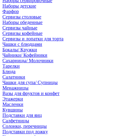
Наборы сервировочные
Наборы детские
Фарфор
Сервизы столовые
Наборы обеденные
Сервизы чайные
Сервизы кофейные
Сервизы и лопатки для торта
Чашки с блюдцами
Бокалы/ Кружки
Чайники/ Кофейники
Сахарницы/ Молочники
Тарелки
Блюда
Салатники
Чашки для супа/ Супницы
Менажницы
Вазы для фруктов и конфет
Этажерки
Масленки
Кувшины
Подставки для яиц
Салфетницы
Солонки, перечницы
Подставки под ложку