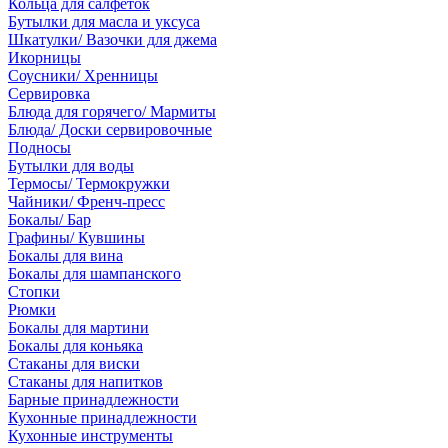
Кольца для салфеток
Бутылки для масла и уксуса
Шкатулки/ Вазочки для джема
Икорницы
Соусники/ Хренницы
Сервировка
Блюда для горячего/ Мармиты
Блюда/ Доски сервировочные
Подносы
Бутылки для воды
Термосы/ Термокружки
Чайники/ Френч-пресс
Бокалы/ Бар
Графины/ Кувшины
Бокалы для вина
Бокалы для шампанского
Стопки
Рюмки
Бокалы для мартини
Бокалы для коньяка
Стаканы для виски
Стаканы для напитков
Барные принадлежности
Кухонные принадлежности
Кухонные инструменты