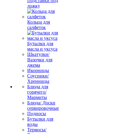
Подставки под
ложку
Кольца для
салфеток
Бутылки для
масла и уксуса
Шкатулки/
Вазочки для
джема
Икорницы
Соусники/
Хренницы
Блюда для
горячего/
Мармиты
Блюда/ Доски
сервировочные
Подносы
Бутылки для
воды
Термосы/