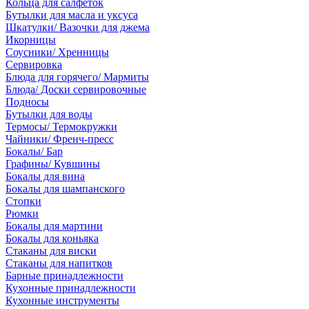
Кольца для салфеток
Бутылки для масла и уксуса
Шкатулки/ Вазочки для джема
Икорницы
Соусники/ Хренницы
Сервировка
Блюда для горячего/ Мармиты
Блюда/ Доски сервировочные
Подносы
Бутылки для воды
Термосы/ Термокружки
Чайники/ Френч-пресс
Бокалы/ Бар
Графины/ Кувшины
Бокалы для вина
Бокалы для шампанского
Стопки
Рюмки
Бокалы для мартини
Бокалы для коньяка
Стаканы для виски
Стаканы для напитков
Барные принадлежности
Кухонные принадлежности
Кухонные инструменты