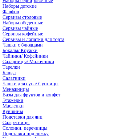
Наборы сервировочные
Наборы детские
Фарфор
Сервизы столовые
Наборы обеденные
Сервизы чайные
Сервизы кофейные
Сервизы и лопатки для торта
Чашки с блюдцами
Бокалы/ Кружки
Чайники/ Кофейники
Сахарницы/ Молочники
Тарелки
Блюда
Салатники
Чашки для супа/ Супницы
Менажницы
Вазы для фруктов и конфет
Этажерки
Масленки
Кувшины
Подставки для яиц
Салфетницы
Солонки, перечницы
Подставки под ложку