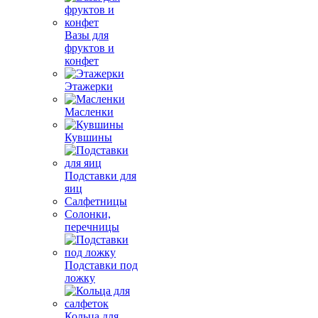
Вазы для
фруктов и
конфет
Этажерки
Масленки
Кувшины
Подставки для
яиц
Салфетницы
Солонки,
перечницы
Подставки под
ложку
Кольца для