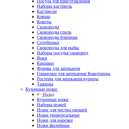
Посуда для приготовления
Наборы кастрюль
Кастрюли
Ковши
Кокоты
Сковороды
Сковороды гриль
Сковороды блинные
Сотейники
Сковороды для рыбы
Наборы посуды/ сковород
Воки
Крышки
Формы для запекания
Горшочки для запекания/ Кокотницы
Ростеры для запекания курицы
Тажины
Кухонные ножи
Назад
Кухонные ножи
Наборы ножей
Ножи для чистки овощей
Ножи универсальные
Ножи для нарезки
Ножи филейные