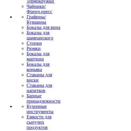
Термокружки
Чайники/
Френч-пресс
Графины/
Кувшины
Бокалы для вина
Бокалы для
шампанского
Стопки
Рюмки
Бокалы для
мартини
Бокалы для
коньяка
Стаканы для
виски
Стаканы для
напитков
Барные
принадлежности
Кухонные
инструменты
Емкости для
сыпучих
продуктов