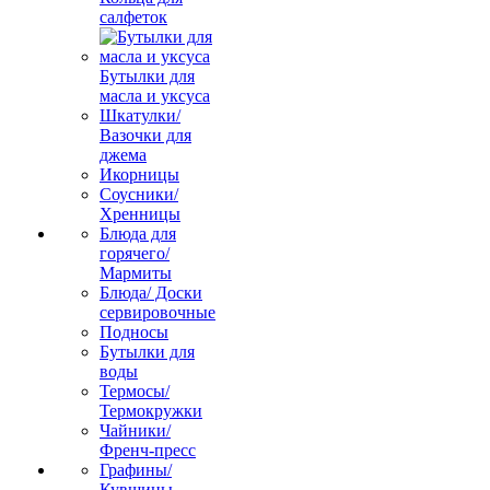
салфеток
Бутылки для
масла и уксуса
Шкатулки/
Вазочки для
джема
Икорницы
Соусники/
Хренницы
Блюда для
горячего/
Мармиты
Блюда/ Доски
сервировочные
Подносы
Бутылки для
воды
Термосы/
Термокружки
Чайники/
Френч-пресс
Графины/
Кувшины