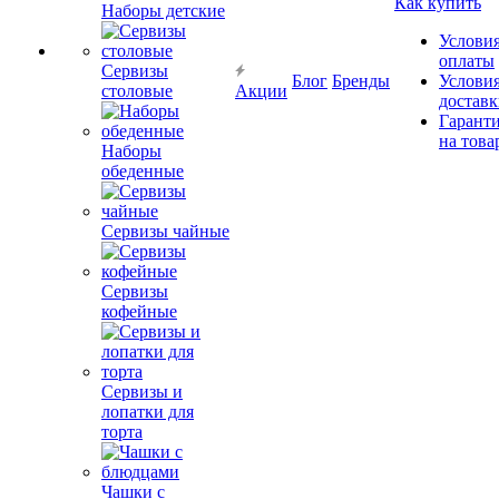
Как купить
Наборы детские
Услови
оплаты
Сервизы
Блог
Бренды
Услови
столовые
Акции
достав
Гарант
на това
Наборы
обеденные
Сервизы чайные
Сервизы
кофейные
Сервизы и
лопатки для
торта
Чашки с