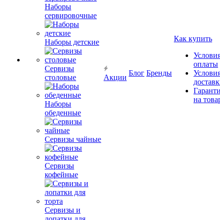
Наборы
сервировочные
Как купить
Наборы детские
Услови
оплаты
Сервизы
Блог
Бренды
Услови
столовые
Акции
достав
Гарант
на това
Наборы
обеденные
Сервизы чайные
Сервизы
кофейные
Сервизы и
лопатки для