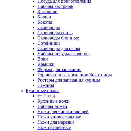
Посуда для приготовления
Наборы кастрюль
Кастрюли
Ковши
Кокоты
Сковороды
Сковороды гриль
Сковороды блинные
Сотейники
Сковороды для рыбы
Наборы посуды/ сковород
Воки
Крышки
Формы для запекания
Горшочки для запекания/ Кокотницы
Ростеры для запекания курицы
Тажины
Кухонные ножи
Назад
Кухонные ножи
Наборы ножей
Ножи для чистки овощей
Ножи универсальные
Ножи для нарезки
Ножи филейные