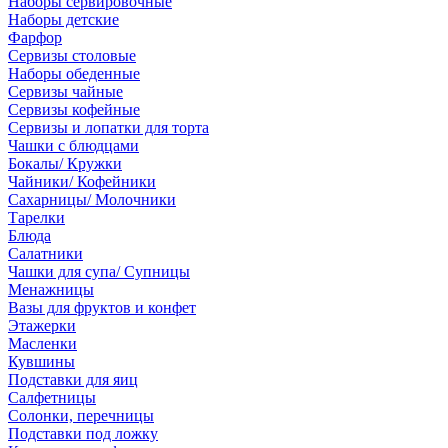
Наборы сервировочные
Наборы детские
Фарфор
Сервизы столовые
Наборы обеденные
Сервизы чайные
Сервизы кофейные
Сервизы и лопатки для торта
Чашки с блюдцами
Бокалы/ Кружки
Чайники/ Кофейники
Сахарницы/ Молочники
Тарелки
Блюда
Салатники
Чашки для супа/ Супницы
Менажницы
Вазы для фруктов и конфет
Этажерки
Масленки
Кувшины
Подставки для яиц
Салфетницы
Солонки, перечницы
Подставки под ложку