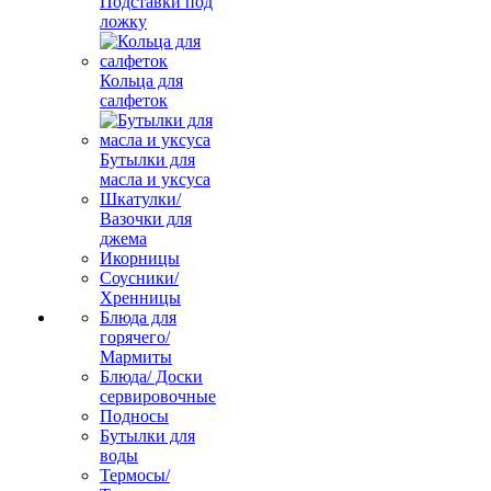
Подставки под
ложку
Кольца для
салфеток
Бутылки для
масла и уксуса
Шкатулки/
Вазочки для
джема
Икорницы
Соусники/
Хренницы
Блюда для
горячего/
Мармиты
Блюда/ Доски
сервировочные
Подносы
Бутылки для
воды
Термосы/