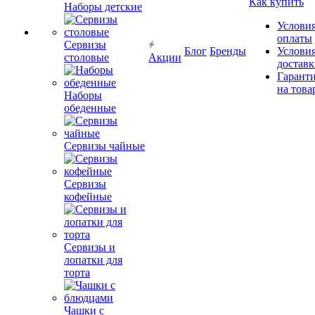
Как купить
Наборы детские
Услови
оплаты
Сервизы
Блог
Бренды
Услови
столовые
Акции
достав
Гарант
на това
Наборы
обеденные
Сервизы чайные
Сервизы
кофейные
Сервизы и
лопатки для
торта
Чашки с