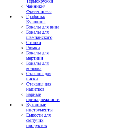
Термокружки
Чайники/
Френч-пресс
Графины/
Кувшины
Бокалы для вина
Бокалы для
шампанского
Стопки
Рюмки
Бокалы для
мартини
Бокалы для
коньяка
Стаканы для
виски
Стаканы для
напитков
Барные
принадлежности
Кухонные
инструменты
Емкости для
сыпучих
продуктов