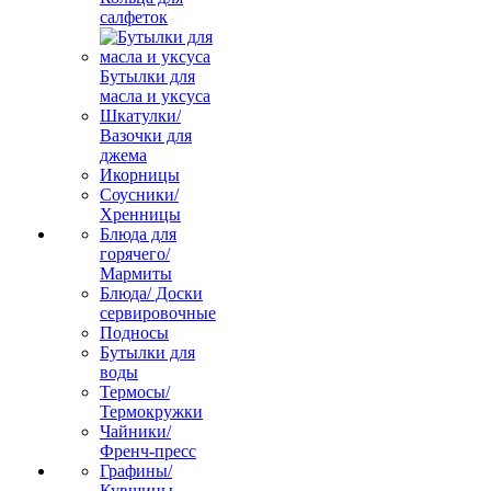
салфеток
Бутылки для
масла и уксуса
Шкатулки/
Вазочки для
джема
Икорницы
Соусники/
Хренницы
Блюда для
горячего/
Мармиты
Блюда/ Доски
сервировочные
Подносы
Бутылки для
воды
Термосы/
Термокружки
Чайники/
Френч-пресс
Графины/
Кувшины