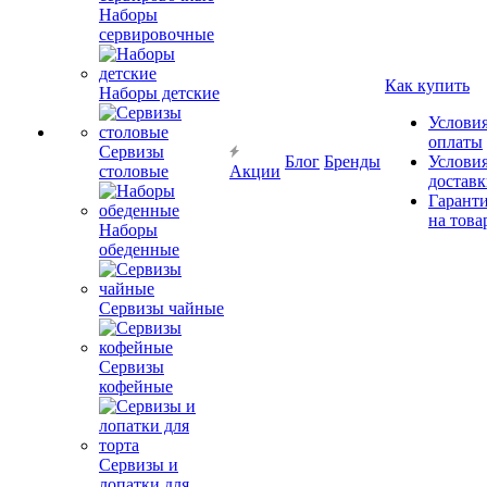
Наборы
сервировочные
Как купить
Наборы детские
Услови
оплаты
Сервизы
Блог
Бренды
Услови
столовые
Акции
достав
Гарант
на това
Наборы
обеденные
Сервизы чайные
Сервизы
кофейные
Сервизы и
лопатки для