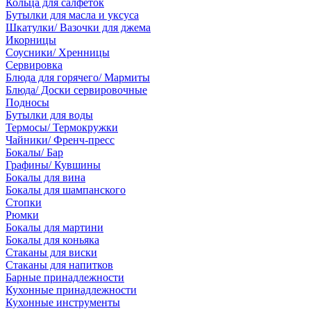
Кольца для салфеток
Бутылки для масла и уксуса
Шкатулки/ Вазочки для джема
Икорницы
Соусники/ Хренницы
Сервировка
Блюда для горячего/ Мармиты
Блюда/ Доски сервировочные
Подносы
Бутылки для воды
Термосы/ Термокружки
Чайники/ Френч-пресс
Бокалы/ Бар
Графины/ Кувшины
Бокалы для вина
Бокалы для шампанского
Стопки
Рюмки
Бокалы для мартини
Бокалы для коньяка
Стаканы для виски
Стаканы для напитков
Барные принадлежности
Кухонные принадлежности
Кухонные инструменты