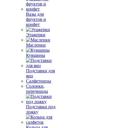
Вазы для
фруктов и
конфет
Этажерки
Масленки
Кувшины
Подставки для
яиц
Салфетницы
Солонки,
перечницы
Подставки под
ложку
Кольца для