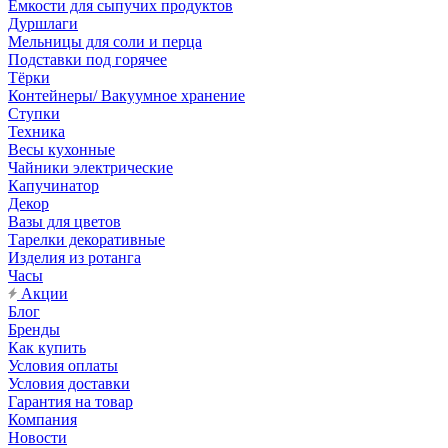
Емкости для сыпучих продуктов
Дуршлаги
Мельницы для соли и перца
Подставки под горячее
Тёрки
Контейнеры/ Вакуумное хранение
Ступки
Техника
Весы кухонные
Чайники электрические
Капучинатор
Декор
Вазы для цветов
Тарелки декоративные
Изделия из ротанга
Часы
Акции
Блог
Бренды
Как купить
Условия оплаты
Условия доставки
Гарантия на товар
Компания
Новости