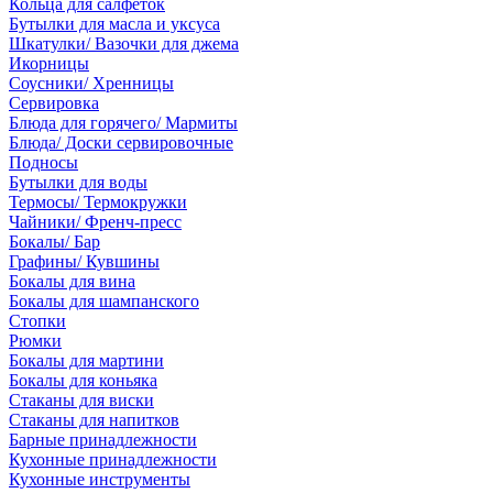
Кольца для салфеток
Бутылки для масла и уксуса
Шкатулки/ Вазочки для джема
Икорницы
Соусники/ Хренницы
Сервировка
Блюда для горячего/ Мармиты
Блюда/ Доски сервировочные
Подносы
Бутылки для воды
Термосы/ Термокружки
Чайники/ Френч-пресс
Бокалы/ Бар
Графины/ Кувшины
Бокалы для вина
Бокалы для шампанского
Стопки
Рюмки
Бокалы для мартини
Бокалы для коньяка
Стаканы для виски
Стаканы для напитков
Барные принадлежности
Кухонные принадлежности
Кухонные инструменты