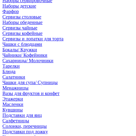
Наборы сервировочные
Наборы детские
Фарфор
Сервизы столовые
Наборы обеденные
Сервизы чайные
Сервизы кофейные
Сервизы и лопатки для торта
Чашки с блюдцами
Бокалы/ Кружки
Чайники/ Кофейники
Сахарницы/ Молочники
Тарелки
Блюда
Салатники
Чашки для супа/ Супницы
Менажницы
Вазы для фруктов и конфет
Этажерки
Масленки
Кувшины
Подставки для яиц
Салфетницы
Солонки, перечницы
Подставки под ложку