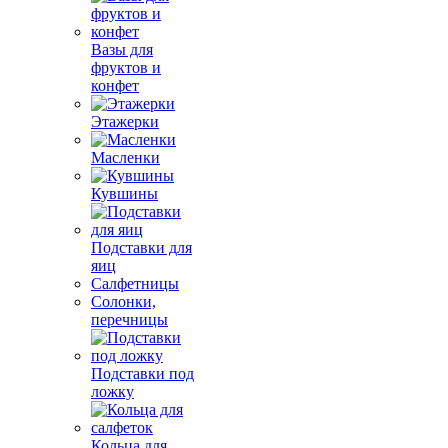
Вазы для
фруктов и
конфет
Этажерки
Масленки
Кувшины
Подставки для
яиц
Салфетницы
Солонки,
перечницы
Подставки под
ложку
Кольца для