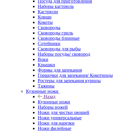
Посуда для приготовления
Наборы кастрюль
Кастрюли
Ковши
Кокоты
Сковороды
Сковороды гриль
Сковороды блинные
Сотейники
Сковороды для рыбы
Наборы посуды/ сковород
Воки
Крышки
Формы для запекания
Горшочки для запекания/ Кокотницы
Ростеры для запекания курицы
Тажины
Кухонные ножи
Назад
Кухонные ножи
Наборы ножей
Ножи для чистки овощей
Ножи универсальные
Ножи для нарезки
Ножи филейные