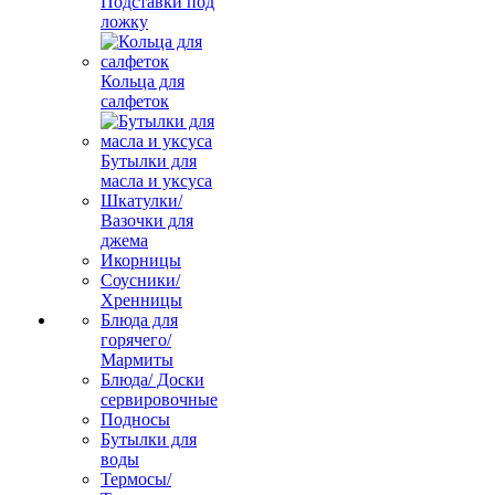
Подставки под
ложку
Кольца для
салфеток
Бутылки для
масла и уксуса
Шкатулки/
Вазочки для
джема
Икорницы
Соусники/
Хренницы
Блюда для
горячего/
Мармиты
Блюда/ Доски
сервировочные
Подносы
Бутылки для
воды
Термосы/