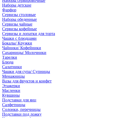
Наборы сервировочные
Наборы детские
Фарфор
Сервизы столовые
Наборы обеденные
Сервизы чайные
Сервизы кофейные
Сервизы и лопатки для торта
Чашки с блюдцами
Бокалы/ Кружки
Чайники/ Кофейники
Сахарницы/ Молочники
Тарелки
Блюда
Салатники
Чашки для супа/ Супницы
Менажницы
Вазы для фруктов и конфет
Этажерки
Масленки
Кувшины
Подставки для яиц
Салфетницы
Солонки, перечницы
Подставки под ложку