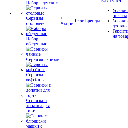
Как купить
Наборы детские
Услови
оплаты
Сервизы
Блог
Бренды
Услови
столовые
Акции
достав
Гарант
на това
Наборы
обеденные
Сервизы чайные
Сервизы
кофейные
Сервизы и
лопатки для
торта
Чашки с