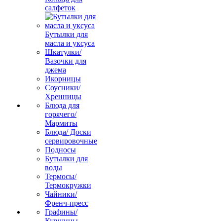
салфеток
Бутылки для
масла и уксуса
Шкатулки/
Вазочки для
джема
Икорницы
Соусники/
Хренницы
Блюда для
горячего/
Мармиты
Блюда/ Доски
сервировочные
Подносы
Бутылки для
воды
Термосы/
Термокружки
Чайники/
Френч-пресс
Графины/
Кувшины