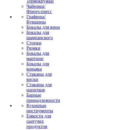
Термокружки
Чайники/
Френч-пресс
Графины/
Кувшины
Бокалы для вина
Бокалы для
шампанского
Стопки
Рюмки
Бокалы для
мартини
Бокалы для
коньяка
Стаканы для
виски
Стаканы для
напитков
Барные
принадлежности
Кухонные
инструменты
Емкости для
сыпучих
продуктов