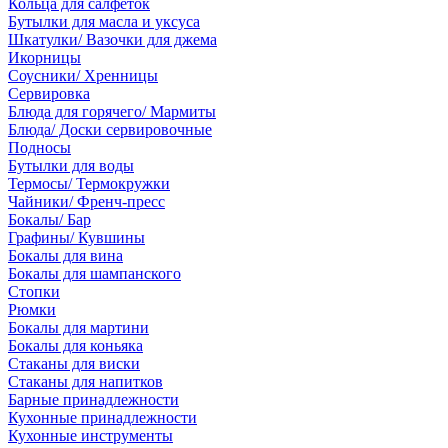
Кольца для салфеток
Бутылки для масла и уксуса
Шкатулки/ Вазочки для джема
Икорницы
Соусники/ Хренницы
Сервировка
Блюда для горячего/ Мармиты
Блюда/ Доски сервировочные
Подносы
Бутылки для воды
Термосы/ Термокружки
Чайники/ Френч-пресс
Бокалы/ Бар
Графины/ Кувшины
Бокалы для вина
Бокалы для шампанского
Стопки
Рюмки
Бокалы для мартини
Бокалы для коньяка
Стаканы для виски
Стаканы для напитков
Барные принадлежности
Кухонные принадлежности
Кухонные инструменты