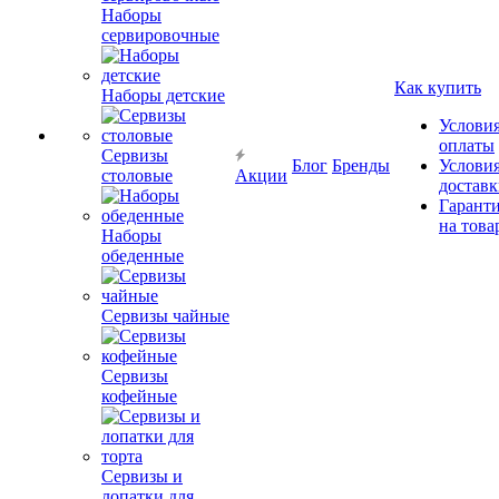
Наборы
сервировочные
Как купить
Наборы детские
Услови
оплаты
Сервизы
Блог
Бренды
Услови
столовые
Акции
достав
Гарант
на това
Наборы
обеденные
Сервизы чайные
Сервизы
кофейные
Сервизы и
лопатки для