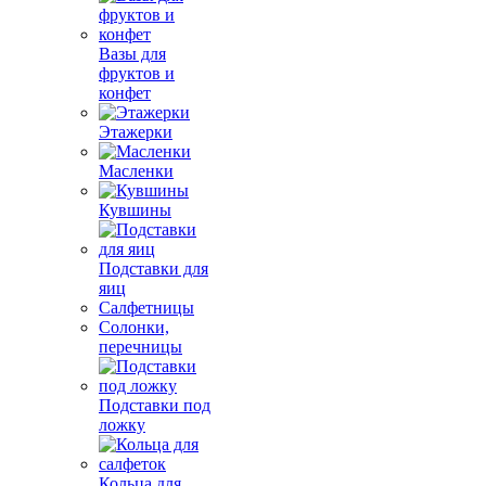
Вазы для
фруктов и
конфет
Этажерки
Масленки
Кувшины
Подставки для
яиц
Салфетницы
Солонки,
перечницы
Подставки под
ложку
Кольца для