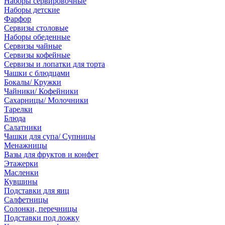
Наборы сервировочные
Наборы детские
Фарфор
Сервизы столовые
Наборы обеденные
Сервизы чайные
Сервизы кофейные
Сервизы и лопатки для торта
Чашки с блюдцами
Бокалы/ Кружки
Чайники/ Кофейники
Сахарницы/ Молочники
Тарелки
Блюда
Салатники
Чашки для супа/ Супницы
Менажницы
Вазы для фруктов и конфет
Этажерки
Масленки
Кувшины
Подставки для яиц
Салфетницы
Солонки, перечницы
Подставки под ложку