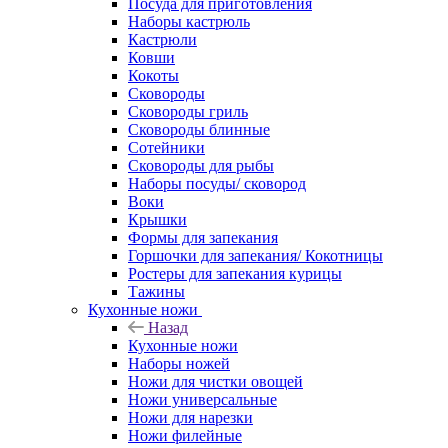
Посуда для приготовления
Наборы кастрюль
Кастрюли
Ковши
Кокоты
Сковороды
Сковороды гриль
Сковороды блинные
Сотейники
Сковороды для рыбы
Наборы посуды/ сковород
Воки
Крышки
Формы для запекания
Горшочки для запекания/ Кокотницы
Ростеры для запекания курицы
Тажины
Кухонные ножи
Назад
Кухонные ножи
Наборы ножей
Ножи для чистки овощей
Ножи универсальные
Ножи для нарезки
Ножи филейные