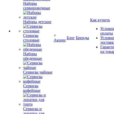
Наборы
сервировочные
Как купить
Наборы детские
Услови
оплаты
Сервизы
Блог
Бренды
Услови
столовые
Акции
достав
Гарант
на това
Наборы
обеденные
Сервизы чайные
Сервизы
кофейные
Сервизы и
лопатки для