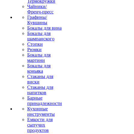
Термокружки
Чайники/
Френч-пресс
Графины/
Кувшины
Бокалы для вина
Бокалы для
шампанского
Стопки
Рюмки
Бокалы для
мартини
Бокалы для
коньяка
Стаканы для
виски
Стаканы для
напитков
Барные
принадлежности
Кухонные
инструменты
Емкости для
сыпучих
продуктов