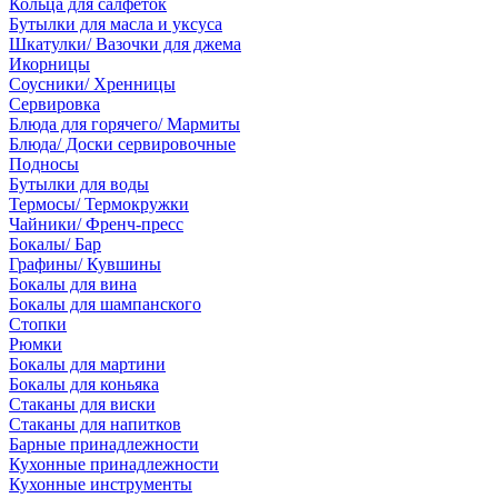
Кольца для салфеток
Бутылки для масла и уксуса
Шкатулки/ Вазочки для джема
Икорницы
Соусники/ Хренницы
Сервировка
Блюда для горячего/ Мармиты
Блюда/ Доски сервировочные
Подносы
Бутылки для воды
Термосы/ Термокружки
Чайники/ Френч-пресс
Бокалы/ Бар
Графины/ Кувшины
Бокалы для вина
Бокалы для шампанского
Стопки
Рюмки
Бокалы для мартини
Бокалы для коньяка
Стаканы для виски
Стаканы для напитков
Барные принадлежности
Кухонные принадлежности
Кухонные инструменты