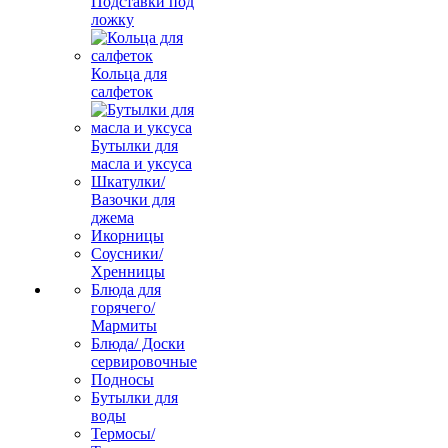
Подставки под
ложку
Кольца для
салфеток
Бутылки для
масла и уксуса
Шкатулки/
Вазочки для
джема
Икорницы
Соусники/
Хренницы
Блюда для
горячего/
Мармиты
Блюда/ Доски
сервировочные
Подносы
Бутылки для
воды
Термосы/