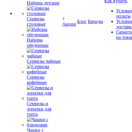
Как купить
Наборы детские
Услови
оплаты
Сервизы
Блог
Бренды
Услови
столовые
Акции
достав
Гарант
на това
Наборы
обеденные
Сервизы чайные
Сервизы
кофейные
Сервизы и
лопатки для
торта
Чашки с