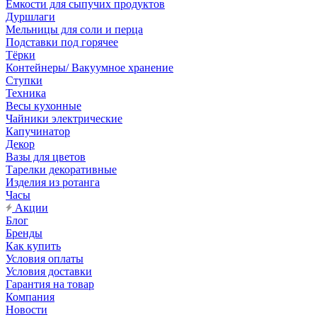
Емкости для сыпучих продуктов
Дуршлаги
Мельницы для соли и перца
Подставки под горячее
Тёрки
Контейнеры/ Вакуумное хранение
Ступки
Техника
Весы кухонные
Чайники электрические
Капучинатор
Декор
Вазы для цветов
Тарелки декоративные
Изделия из ротанга
Часы
Акции
Блог
Бренды
Как купить
Условия оплаты
Условия доставки
Гарантия на товар
Компания
Новости