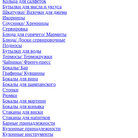
Кольца для салфеток
Бутылки для масла и уксуса
Шкатулки/ Вазочки для джема
Икорницы
Соусники/ Хренницы
Сервировка
Блюда для горячего/ Мармиты
Блюда/ Доски сервировочные
Подносы
Бутылки для воды
Термосы/ Термокружки
Чайники/ Френч-пресс
Бокалы/ Бар
Графины/ Кувшины
Бокалы для вина
Бокалы для шампанского
Стопки
Рюмки
Бокалы для мартини
Бокалы для коньяка
Стаканы для виски
Стаканы для напитков
Барные принадлежности
Кухонные принадлежности
Кухонные инструменты