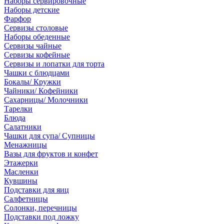
Наборы сервировочные
Наборы детские
Фарфор
Сервизы столовые
Наборы обеденные
Сервизы чайные
Сервизы кофейные
Сервизы и лопатки для торта
Чашки с блюдцами
Бокалы/ Кружки
Чайники/ Кофейники
Сахарницы/ Молочники
Тарелки
Блюда
Салатники
Чашки для супа/ Супницы
Менажницы
Вазы для фруктов и конфет
Этажерки
Масленки
Кувшины
Подставки для яиц
Салфетницы
Солонки, перечницы
Подставки под ложку