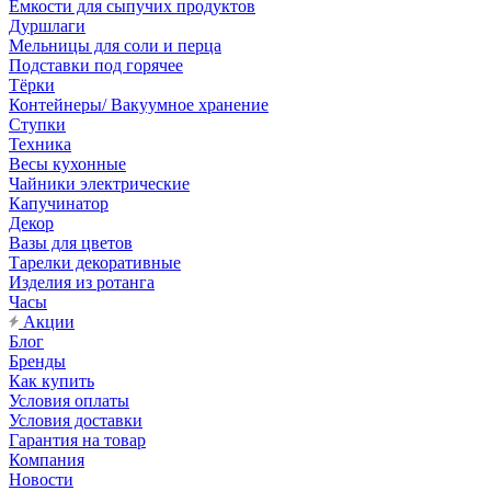
Емкости для сыпучих продуктов
Дуршлаги
Мельницы для соли и перца
Подставки под горячее
Тёрки
Контейнеры/ Вакуумное хранение
Ступки
Техника
Весы кухонные
Чайники электрические
Капучинатор
Декор
Вазы для цветов
Тарелки декоративные
Изделия из ротанга
Часы
Акции
Блог
Бренды
Как купить
Условия оплаты
Условия доставки
Гарантия на товар
Компания
Новости