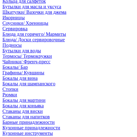
Кольца для салфеток
Бутылки для масла и уксуса
Шкатулки/ Вазочки для джема
Икорницы
Соусники/ Хренницы
Сервировка
Блюда для горячего/ Мармиты
Блюда/ Доски сервировочные
Подносы
Бутылки для воды
Термосы/ Термокружки
Чайники/ Френч-пресс
Бокалы/ Бар
Графины/ Кувшины
Бокалы для вина
Бокалы для шампанского
Стопки
Рюмки
Бокалы для мартини
Бокалы для коньяка
Стаканы для виски
Стаканы для напитков
Барные принадлежности
Кухонные принадлежности
Кухонные инструменты