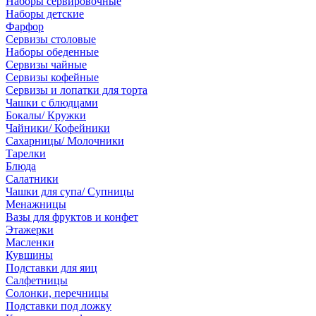
Наборы сервировочные
Наборы детские
Фарфор
Сервизы столовые
Наборы обеденные
Сервизы чайные
Сервизы кофейные
Сервизы и лопатки для торта
Чашки с блюдцами
Бокалы/ Кружки
Чайники/ Кофейники
Сахарницы/ Молочники
Тарелки
Блюда
Салатники
Чашки для супа/ Супницы
Менажницы
Вазы для фруктов и конфет
Этажерки
Масленки
Кувшины
Подставки для яиц
Салфетницы
Солонки, перечницы
Подставки под ложку