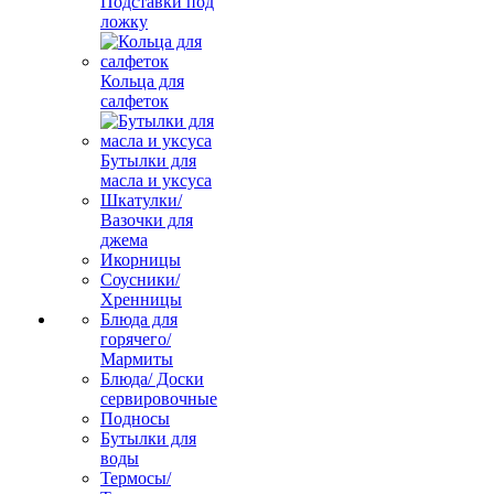
Подставки под
ложку
Кольца для
салфеток
Бутылки для
масла и уксуса
Шкатулки/
Вазочки для
джема
Икорницы
Соусники/
Хренницы
Блюда для
горячего/
Мармиты
Блюда/ Доски
сервировочные
Подносы
Бутылки для
воды
Термосы/