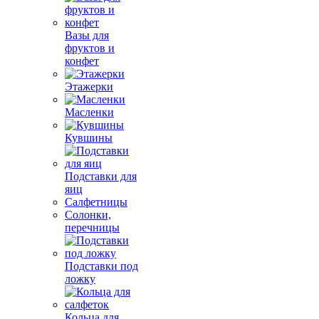
Вазы для
фруктов и
конфет
Этажерки
Масленки
Кувшины
Подставки для
яиц
Салфетницы
Солонки,
перечницы
Подставки под
ложку
Кольца для