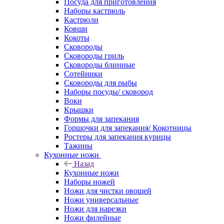
Посуда для приготовления
Наборы кастрюль
Кастрюли
Ковши
Кокоты
Сковороды
Сковороды гриль
Сковороды блинные
Сотейники
Сковороды для рыбы
Наборы посуды/ сковород
Воки
Крышки
Формы для запекания
Горшочки для запекания/ Кокотницы
Ростеры для запекания курицы
Тажины
Кухонные ножи
Назад
Кухонные ножи
Наборы ножей
Ножи для чистки овощей
Ножи универсальные
Ножи для нарезки
Ножи филейные