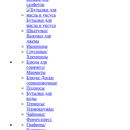
салфеток
Бутылки для
масла и уксуса
Шкатулки/
Вазочки для
джема
Икорницы
Соусники/
Хренницы
Блюда для
горячего/
Мармиты
Блюда/ Доски
сервировочные
Подносы
Бутылки для
воды
Термосы/
Термокружки
Чайники/
Френч-пресс
Графины/
Кувшины