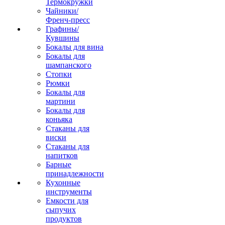
Термокружки
Чайники/
Френч-пресс
Графины/
Кувшины
Бокалы для вина
Бокалы для
шампанского
Стопки
Рюмки
Бокалы для
мартини
Бокалы для
коньяка
Стаканы для
виски
Стаканы для
напитков
Барные
принадлежности
Кухонные
инструменты
Емкости для
сыпучих
продуктов