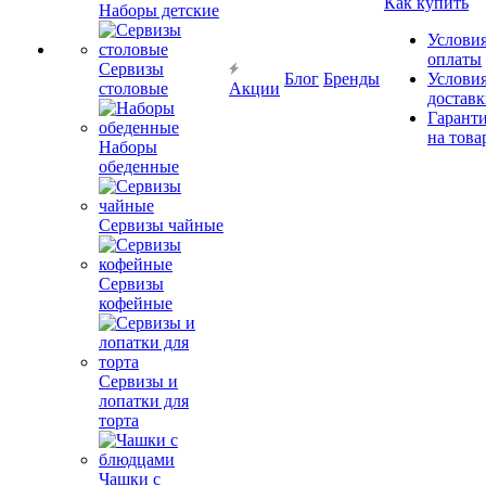
Как купить
Наборы детские
Услови
оплаты
Сервизы
Блог
Бренды
Услови
столовые
Акции
достав
Гарант
на това
Наборы
обеденные
Сервизы чайные
Сервизы
кофейные
Сервизы и
лопатки для
торта
Чашки с