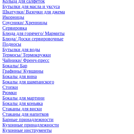
Кольца для салфеток
Бутылки для масла и уксуса
Шкатулки/ Вазочки для джема
Икорницы
Соусники/ Хренницы
Сервировка
Блюда для горячего/ Мармиты
Блюда/ Доски сервировочные
Подносы
Бутылки для воды
Термосы/ Термокружки
Чайники/ Френч-пресс
Бокалы/ Бар
Графины/ Кувшины
Бокалы для вина
Бокалы для шампанского
Стопки
Рюмки
Бокалы для мартини
Бокалы для коньяка
Стаканы для виски
Стаканы для напитков
Барные принадлежности
Кухонные принадлежности
Кухонные инструменты