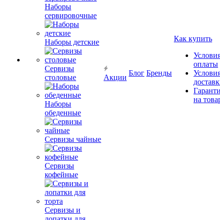
Наборы
сервировочные
Как купить
Наборы детские
Услови
оплаты
Сервизы
Блог
Бренды
Услови
столовые
Акции
достав
Гарант
на това
Наборы
обеденные
Сервизы чайные
Сервизы
кофейные
Сервизы и
лопатки для