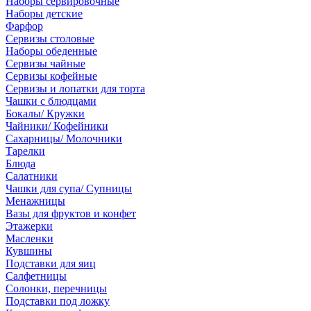
Наборы сервировочные
Наборы детские
Фарфор
Сервизы столовые
Наборы обеденные
Сервизы чайные
Сервизы кофейные
Сервизы и лопатки для торта
Чашки с блюдцами
Бокалы/ Кружки
Чайники/ Кофейники
Сахарницы/ Молочники
Тарелки
Блюда
Салатники
Чашки для супа/ Супницы
Менажницы
Вазы для фруктов и конфет
Этажерки
Масленки
Кувшины
Подставки для яиц
Салфетницы
Солонки, перечницы
Подставки под ложку