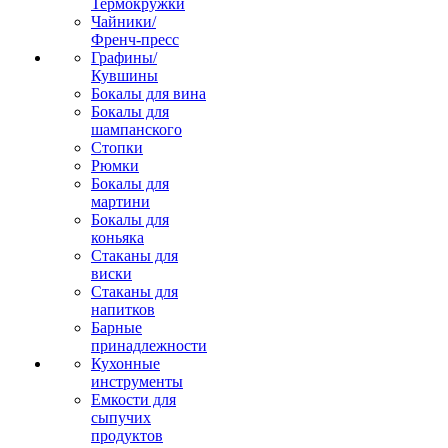
Термокружки
Чайники/
Френч-пресс
Графины/
Кувшины
Бокалы для вина
Бокалы для
шампанского
Стопки
Рюмки
Бокалы для
мартини
Бокалы для
коньяка
Стаканы для
виски
Стаканы для
напитков
Барные
принадлежности
Кухонные
инструменты
Емкости для
сыпучих
продуктов