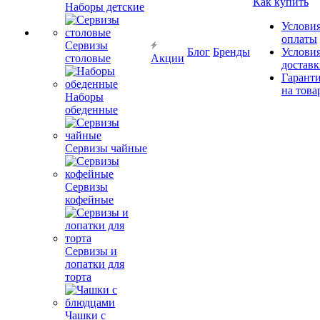
Как купить
Наборы детские
Услови
оплаты
Сервизы
Блог
Бренды
Услови
столовые
Акции
достав
Гарант
на това
Наборы
обеденные
Сервизы чайные
Сервизы
кофейные
Сервизы и
лопатки для
торта
Чашки с