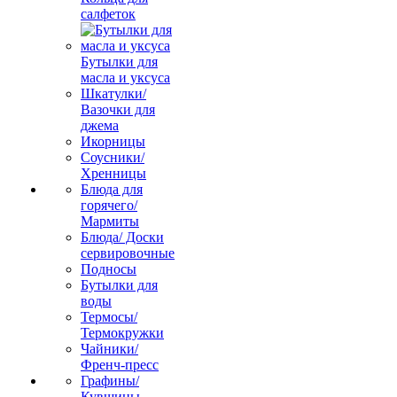
салфеток
Бутылки для
масла и уксуса
Шкатулки/
Вазочки для
джема
Икорницы
Соусники/
Хренницы
Блюда для
горячего/
Мармиты
Блюда/ Доски
сервировочные
Подносы
Бутылки для
воды
Термосы/
Термокружки
Чайники/
Френч-пресс
Графины/
Кувшины