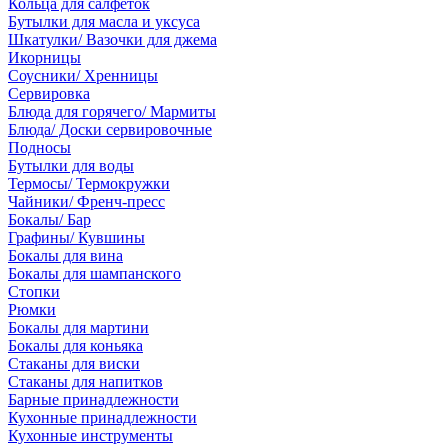
Кольца для салфеток
Бутылки для масла и уксуса
Шкатулки/ Вазочки для джема
Икорницы
Соусники/ Хренницы
Сервировка
Блюда для горячего/ Мармиты
Блюда/ Доски сервировочные
Подносы
Бутылки для воды
Термосы/ Термокружки
Чайники/ Френч-пресс
Бокалы/ Бар
Графины/ Кувшины
Бокалы для вина
Бокалы для шампанского
Стопки
Рюмки
Бокалы для мартини
Бокалы для коньяка
Стаканы для виски
Стаканы для напитков
Барные принадлежности
Кухонные принадлежности
Кухонные инструменты