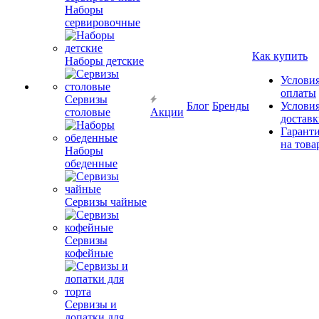
Наборы
сервировочные
Как купить
Наборы детские
Услови
оплаты
Сервизы
Блог
Бренды
Услови
столовые
Акции
достав
Гарант
на това
Наборы
обеденные
Сервизы чайные
Сервизы
кофейные
Сервизы и
лопатки для