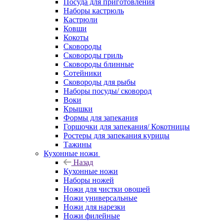
Посуда для приготовления
Наборы кастрюль
Кастрюли
Ковши
Кокоты
Сковороды
Сковороды гриль
Сковороды блинные
Сотейники
Сковороды для рыбы
Наборы посуды/ сковород
Воки
Крышки
Формы для запекания
Горшочки для запекания/ Кокотницы
Ростеры для запекания курицы
Тажины
Кухонные ножи
Назад
Кухонные ножи
Наборы ножей
Ножи для чистки овощей
Ножи универсальные
Ножи для нарезки
Ножи филейные