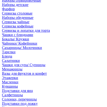
Наборы сервировочные
Наборы детские
Фарфор
Сервизы столовые
Наборы обеденные
Сервизы чайные
Сервизы кофейные
Сервизы и лопатки для торта
Чашки с блюдцами
Бокалы/ Кружки
Чайники/ Кофейники
Сахарницы/ Молочники
Тарелки
Блюда
Салатники
Чашки для супа/ Супницы
Менажницы
Вазы для фруктов и конфет
Этажерки
Масленки
Кувшины
Подставки для яиц
Салфетницы
Солонки, перечницы
Подставки под ложку