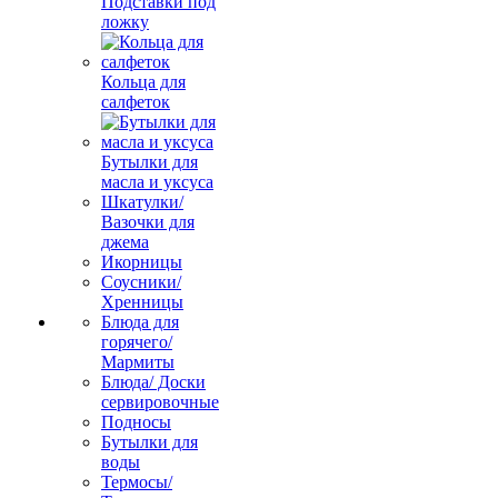
Подставки под
ложку
Кольца для
салфеток
Бутылки для
масла и уксуса
Шкатулки/
Вазочки для
джема
Икорницы
Соусники/
Хренницы
Блюда для
горячего/
Мармиты
Блюда/ Доски
сервировочные
Подносы
Бутылки для
воды
Термосы/