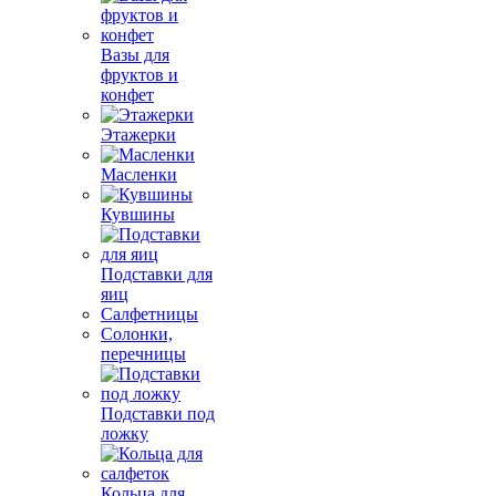
Вазы для
фруктов и
конфет
Этажерки
Масленки
Кувшины
Подставки для
яиц
Салфетницы
Солонки,
перечницы
Подставки под
ложку
Кольца для