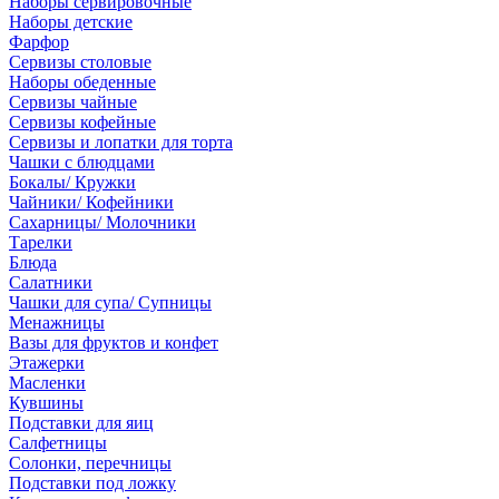
Наборы сервировочные
Наборы детские
Фарфор
Сервизы столовые
Наборы обеденные
Сервизы чайные
Сервизы кофейные
Сервизы и лопатки для торта
Чашки с блюдцами
Бокалы/ Кружки
Чайники/ Кофейники
Сахарницы/ Молочники
Тарелки
Блюда
Салатники
Чашки для супа/ Супницы
Менажницы
Вазы для фруктов и конфет
Этажерки
Масленки
Кувшины
Подставки для яиц
Салфетницы
Солонки, перечницы
Подставки под ложку