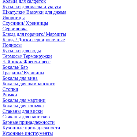
Кольца для салфеток
Бутылки для масла и уксуса
Шкатулки/ Вазочки для джема
Икорницы
Соусники/ Хренницы
Сервировка
Блюда для горячего/ Мармиты
Блюда/ Доски сервировочные
Подносы
Бутылки для воды
Термосы/ Термокружки
Чайники/ Френч-пресс
Бокалы/ Бар
Графины/ Кувшины
Бокалы для вина
Бокалы для шампанского
Стопки
Рюмки
Бокалы для мартини
Бокалы для коньяка
Стаканы для виски
Стаканы для напитков
Барные принадлежности
Кухонные принадлежности
Кухонные инструменты