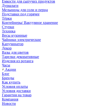
Емкости для сыпучих продуктов
Дуршлаги
Мельницы для соли и перца
Подставки под горячее
Тёрки
Контейнеры/ Вакуумное хранение
Ступки
Техника
Весы кухонные
Чайники электрические
Капучинатор
Декор
Вазы для цветов
Тарелки декоративные
Изделия из ротанга
Часы
Акции
Блог
Бренды
Как купить
Условия оплаты
Условия доставки
Гарантия на товар
Компания
Новости