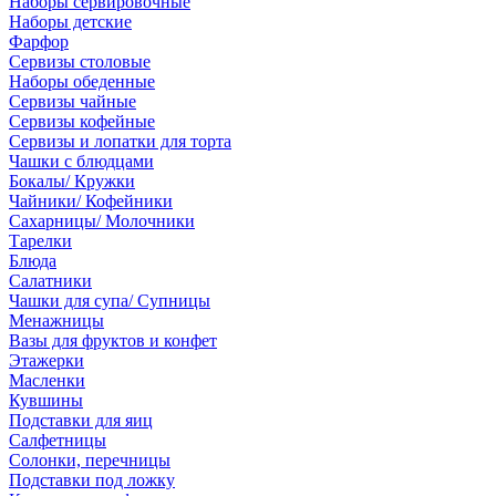
Наборы сервировочные
Наборы детские
Фарфор
Сервизы столовые
Наборы обеденные
Сервизы чайные
Сервизы кофейные
Сервизы и лопатки для торта
Чашки с блюдцами
Бокалы/ Кружки
Чайники/ Кофейники
Сахарницы/ Молочники
Тарелки
Блюда
Салатники
Чашки для супа/ Супницы
Менажницы
Вазы для фруктов и конфет
Этажерки
Масленки
Кувшины
Подставки для яиц
Салфетницы
Солонки, перечницы
Подставки под ложку