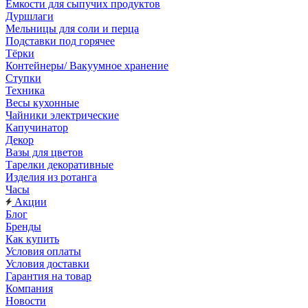
Емкости для сыпучих продуктов
Дуршлаги
Мельницы для соли и перца
Подставки под горячее
Тёрки
Контейнеры/ Вакуумное хранение
Ступки
Техника
Весы кухонные
Чайники электрические
Капучинатор
Декор
Вазы для цветов
Тарелки декоративные
Изделия из ротанга
Часы
Акции
Блог
Бренды
Как купить
Условия оплаты
Условия доставки
Гарантия на товар
Компания
Новости