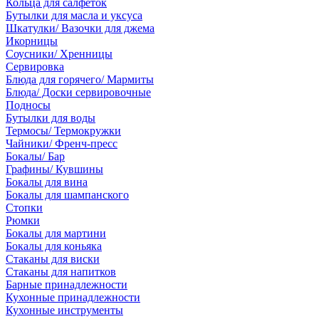
Кольца для салфеток
Бутылки для масла и уксуса
Шкатулки/ Вазочки для джема
Икорницы
Соусники/ Хренницы
Сервировка
Блюда для горячего/ Мармиты
Блюда/ Доски сервировочные
Подносы
Бутылки для воды
Термосы/ Термокружки
Чайники/ Френч-пресс
Бокалы/ Бар
Графины/ Кувшины
Бокалы для вина
Бокалы для шампанского
Стопки
Рюмки
Бокалы для мартини
Бокалы для коньяка
Стаканы для виски
Стаканы для напитков
Барные принадлежности
Кухонные принадлежности
Кухонные инструменты