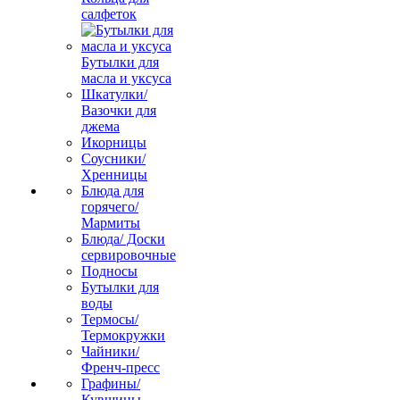
салфеток
Бутылки для
масла и уксуса
Шкатулки/
Вазочки для
джема
Икорницы
Соусники/
Хренницы
Блюда для
горячего/
Мармиты
Блюда/ Доски
сервировочные
Подносы
Бутылки для
воды
Термосы/
Термокружки
Чайники/
Френч-пресс
Графины/
Кувшины