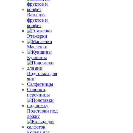
Вазы для
фруктов и
конфет
Этажерки
Масленки
Кувшины
Подставки для
яиц
Салфетницы
Солонки,
перечницы
Подставки под
ложку
Кольца для