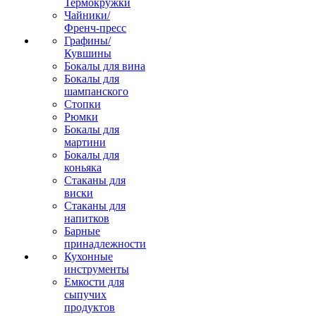
Термокружки
Чайники/
Френч-пресс
Графины/
Кувшины
Бокалы для вина
Бокалы для
шампанского
Стопки
Рюмки
Бокалы для
мартини
Бокалы для
коньяка
Стаканы для
виски
Стаканы для
напитков
Барные
принадлежности
Кухонные
инструменты
Емкости для
сыпучих
продуктов