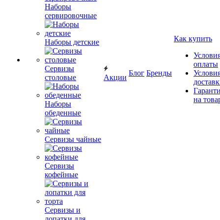
Наборы
сервировочные
Как купить
Наборы детские
Услови
оплаты
Сервизы
Блог
Бренды
Услови
столовые
Акции
достав
Гарант
на това
Наборы
обеденные
Сервизы чайные
Сервизы
кофейные
Сервизы и
лопатки для