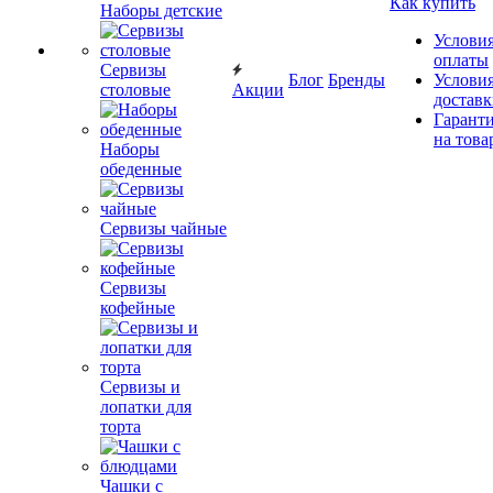
Как купить
Наборы детские
Услови
оплаты
Сервизы
Блог
Бренды
Услови
столовые
Акции
достав
Гарант
на това
Наборы
обеденные
Сервизы чайные
Сервизы
кофейные
Сервизы и
лопатки для
торта
Чашки с