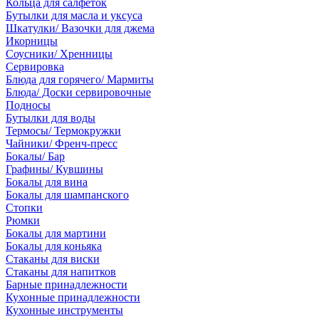
Кольца для салфеток
Бутылки для масла и уксуса
Шкатулки/ Вазочки для джема
Икорницы
Соусники/ Хренницы
Сервировка
Блюда для горячего/ Мармиты
Блюда/ Доски сервировочные
Подносы
Бутылки для воды
Термосы/ Термокружки
Чайники/ Френч-пресс
Бокалы/ Бар
Графины/ Кувшины
Бокалы для вина
Бокалы для шампанского
Стопки
Рюмки
Бокалы для мартини
Бокалы для коньяка
Стаканы для виски
Стаканы для напитков
Барные принадлежности
Кухонные принадлежности
Кухонные инструменты