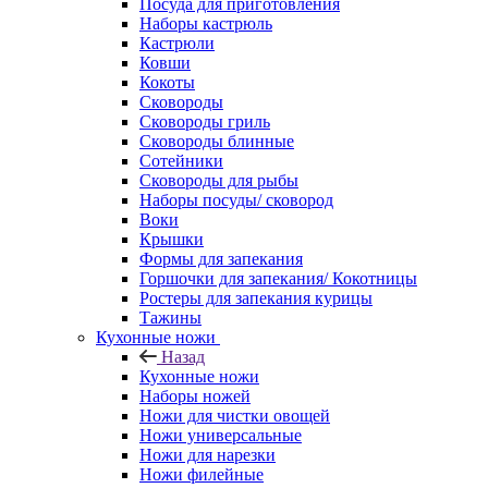
Посуда для приготовления
Наборы кастрюль
Кастрюли
Ковши
Кокоты
Сковороды
Сковороды гриль
Сковороды блинные
Сотейники
Сковороды для рыбы
Наборы посуды/ сковород
Воки
Крышки
Формы для запекания
Горшочки для запекания/ Кокотницы
Ростеры для запекания курицы
Тажины
Кухонные ножи
Назад
Кухонные ножи
Наборы ножей
Ножи для чистки овощей
Ножи универсальные
Ножи для нарезки
Ножи филейные