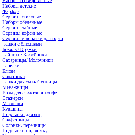
Наборы сервировочные
Наборы детские
Фарфор
Сервизы столовые
Наборы обеденные
Сервизы чайные
Сервизы кофейные
Сервизы и лопатки для торта
Чашки с блюдцами
Бокалы/ Кружки
Чайники/ Кофейники
Сахарницы/ Молочники
Тарелки
Блюда
Салатники
Чашки для супа/ Супницы
Менажницы
Вазы для фруктов и конфет
Этажерки
Масленки
Кувшины
Подставки для яиц
Салфетницы
Солонки, перечницы
Подставки под ложку