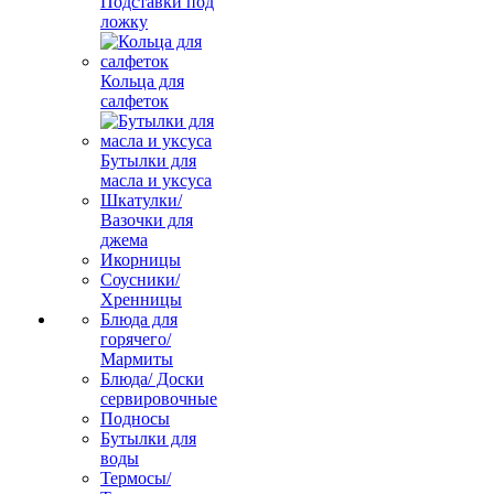
Подставки под
ложку
Кольца для
салфеток
Бутылки для
масла и уксуса
Шкатулки/
Вазочки для
джема
Икорницы
Соусники/
Хренницы
Блюда для
горячего/
Мармиты
Блюда/ Доски
сервировочные
Подносы
Бутылки для
воды
Термосы/