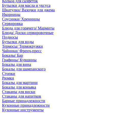
Кольца для салфеток
Бутылки для масла и уксуса
Шкатулки/ Вазочки для джема
Икорницы
Соусники/ Хренницы
Сервировка
Блюда для горячего/ Мармиты
Блюда/ Доски сервировочные
Подносы
Бутылки для воды
Термосы/ Термокружки
Чайники/ Френч-пресс
Бокалы/ Бар
Графины/ Кувшины
Бокалы для вина
Бокалы для шампанского
Стопки
Рюмки
Бокалы для мартини
Бокалы для коньяка
Стаканы для виски
Стаканы для напитков
Барные принадлежности
Кухонные принадлежности
Кухонные инструменты