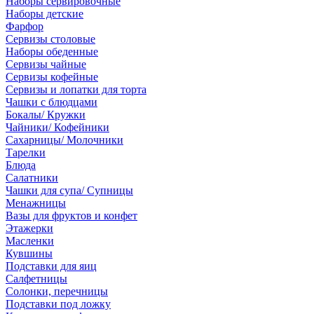
Наборы сервировочные
Наборы детские
Фарфор
Сервизы столовые
Наборы обеденные
Сервизы чайные
Сервизы кофейные
Сервизы и лопатки для торта
Чашки с блюдцами
Бокалы/ Кружки
Чайники/ Кофейники
Сахарницы/ Молочники
Тарелки
Блюда
Салатники
Чашки для супа/ Супницы
Менажницы
Вазы для фруктов и конфет
Этажерки
Масленки
Кувшины
Подставки для яиц
Салфетницы
Солонки, перечницы
Подставки под ложку