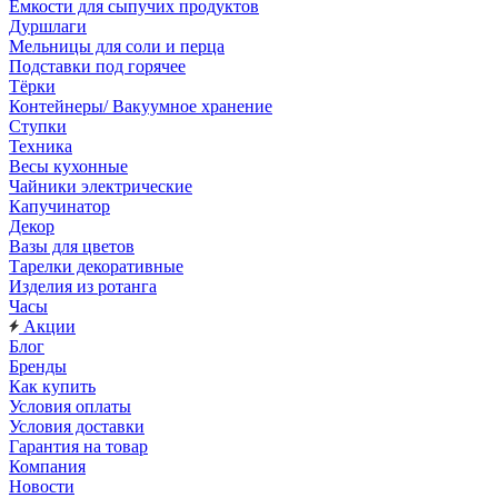
Емкости для сыпучих продуктов
Дуршлаги
Мельницы для соли и перца
Подставки под горячее
Тёрки
Контейнеры/ Вакуумное хранение
Ступки
Техника
Весы кухонные
Чайники электрические
Капучинатор
Декор
Вазы для цветов
Тарелки декоративные
Изделия из ротанга
Часы
Акции
Блог
Бренды
Как купить
Условия оплаты
Условия доставки
Гарантия на товар
Компания
Новости