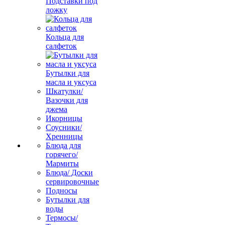
Подставки под
ложку
Кольца для
салфеток
Бутылки для
масла и уксуса
Шкатулки/
Вазочки для
джема
Икорницы
Соусники/
Хренницы
Блюда для
горячего/
Мармиты
Блюда/ Доски
сервировочные
Подносы
Бутылки для
воды
Термосы/