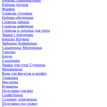
Наборы сервировочные
Наборы детские
Фарфор
Сервизы столовые
Наборы обеденные
Сервизы чайные
Сервизы кофейные
Сервизы и лопатки для торта
Чашки с блюдцами
Бокалы/ Кружки
Чайники/ Кофейники
Сахарницы/ Молочники
Тарелки
Блюда
Салатники
Чашки для супа/ Супницы
Менажницы
Вазы для фруктов и конфет
Этажерки
Масленки
Кувшины
Подставки для яиц
Салфетницы
Солонки, перечницы
Подставки под ложку