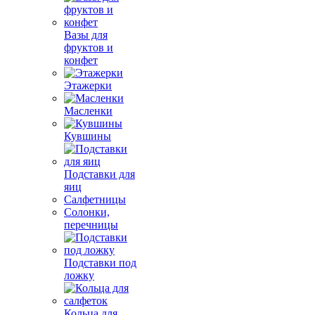
Вазы для
фруктов и
конфет
Этажерки
Масленки
Кувшины
Подставки для
яиц
Салфетницы
Солонки,
перечницы
Подставки под
ложку
Кольца для