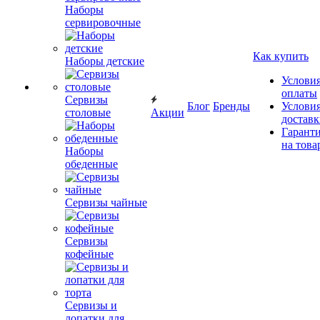
Наборы
сервировочные
Как купить
Наборы детские
Услови
оплаты
Сервизы
Блог
Бренды
Услови
столовые
Акции
достав
Гарант
на това
Наборы
обеденные
Сервизы чайные
Сервизы
кофейные
Сервизы и
лопатки для