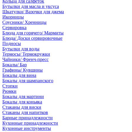
Кольца для салфеток
Бутылки для масла и уксуса
Шкатулки/ Вазочки для джема
Икорницы
Соусники/ Хренницы
Сервировка
Блюда для горячего/ Мармиты
Блюда/ Доски сервировочные
Подносы
Бутылки для воды
Термосы/ Термокружки
Чайники/ Френч-пресс
Бокалы/ Бар
Графины/ Кувшины
Бокалы для вина
Бокалы для шампанского
Стопки
Рюмки
Бокалы для мартини
Бокалы для коньяка
Стаканы для виски
Стаканы для напитков
Барные принадлежности
Кухонные принадлежности
Кухонные инструменты