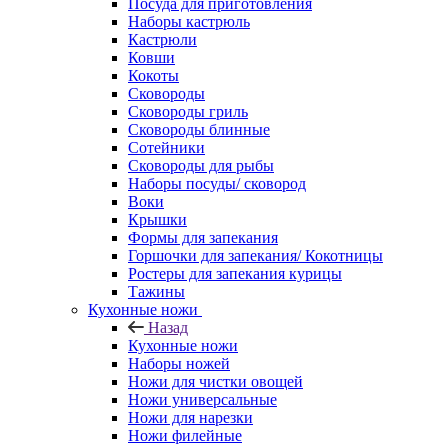
Посуда для приготовления
Наборы кастрюль
Кастрюли
Ковши
Кокоты
Сковороды
Сковороды гриль
Сковороды блинные
Сотейники
Сковороды для рыбы
Наборы посуды/ сковород
Воки
Крышки
Формы для запекания
Горшочки для запекания/ Кокотницы
Ростеры для запекания курицы
Тажины
Кухонные ножи
Назад
Кухонные ножи
Наборы ножей
Ножи для чистки овощей
Ножи универсальные
Ножи для нарезки
Ножи филейные