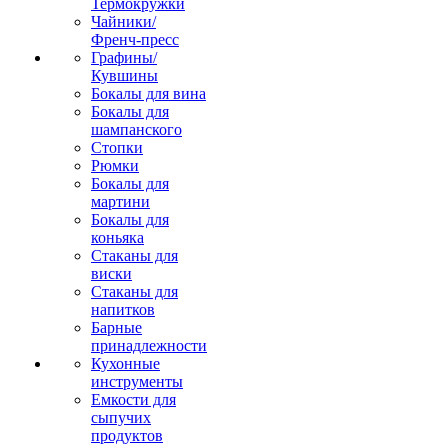
Термокружки
Чайники/
Френч-пресс
Графины/
Кувшины
Бокалы для вина
Бокалы для
шампанского
Стопки
Рюмки
Бокалы для
мартини
Бокалы для
коньяка
Стаканы для
виски
Стаканы для
напитков
Барные
принадлежности
Кухонные
инструменты
Емкости для
сыпучих
продуктов