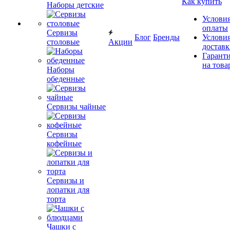
Как купить
Наборы детские
Услови
оплаты
Сервизы
Блог
Бренды
Услови
столовые
Акции
достав
Гарант
на това
Наборы
обеденные
Сервизы чайные
Сервизы
кофейные
Сервизы и
лопатки для
торта
Чашки с