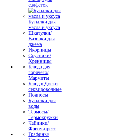
салфеток
Бутылки для
масла и уксуса
Шкатулки/
Вазочки для
джема
Икорницы
Соусники/
Хренницы
Блюда для
горячего/
Мармиты
Блюда/ Доски
сервировочные
Подносы
Бутылки для
воды
Термосы/
Термокружки
Чайники/
Френч-пресс
Графины/
Кувшины