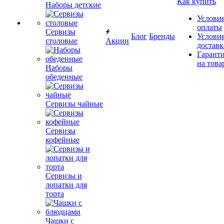
Как купить
Наборы детские
Услови
оплаты
Сервизы
Блог
Бренды
Услови
столовые
Акции
достав
Гарант
на това
Наборы
обеденные
Сервизы чайные
Сервизы
кофейные
Сервизы и
лопатки для
торта
Чашки с