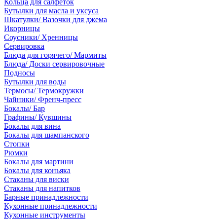
Кольца для салфеток
Бутылки для масла и уксуса
Шкатулки/ Вазочки для джема
Икорницы
Соусники/ Хренницы
Сервировка
Блюда для горячего/ Мармиты
Блюда/ Доски сервировочные
Подносы
Бутылки для воды
Термосы/ Термокружки
Чайники/ Френч-пресс
Бокалы/ Бар
Графины/ Кувшины
Бокалы для вина
Бокалы для шампанского
Стопки
Рюмки
Бокалы для мартини
Бокалы для коньяка
Стаканы для виски
Стаканы для напитков
Барные принадлежности
Кухонные принадлежности
Кухонные инструменты