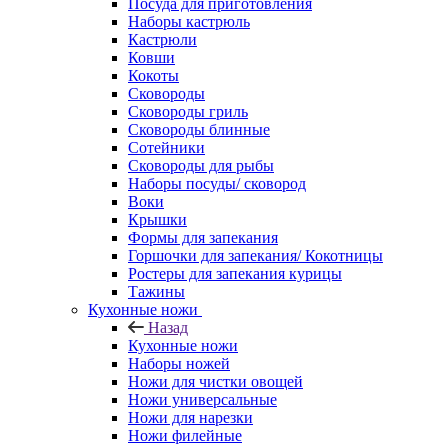
Посуда для приготовления
Наборы кастрюль
Кастрюли
Ковши
Кокоты
Сковороды
Сковороды гриль
Сковороды блинные
Сотейники
Сковороды для рыбы
Наборы посуды/ сковород
Воки
Крышки
Формы для запекания
Горшочки для запекания/ Кокотницы
Ростеры для запекания курицы
Тажины
Кухонные ножи
Назад
Кухонные ножи
Наборы ножей
Ножи для чистки овощей
Ножи универсальные
Ножи для нарезки
Ножи филейные