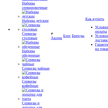
Наборы
сервировочные
Как купить
Наборы детские
Услови
оплаты
Сервизы
Блог
Бренды
Услови
столовые
Акции
достав
Гарант
на това
Наборы
обеденные
Сервизы чайные
Сервизы
кофейные
Сервизы и
лопатки для