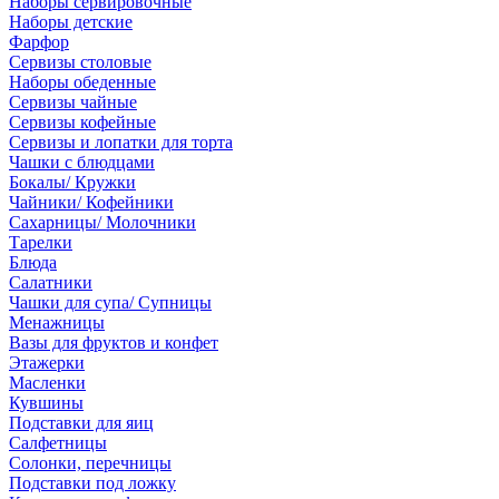
Наборы сервировочные
Наборы детские
Фарфор
Сервизы столовые
Наборы обеденные
Сервизы чайные
Сервизы кофейные
Сервизы и лопатки для торта
Чашки с блюдцами
Бокалы/ Кружки
Чайники/ Кофейники
Сахарницы/ Молочники
Тарелки
Блюда
Салатники
Чашки для супа/ Супницы
Менажницы
Вазы для фруктов и конфет
Этажерки
Масленки
Кувшины
Подставки для яиц
Салфетницы
Солонки, перечницы
Подставки под ложку