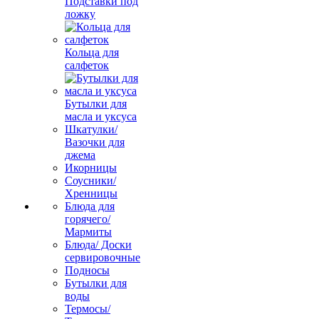
Подставки под
ложку
Кольца для
салфеток
Бутылки для
масла и уксуса
Шкатулки/
Вазочки для
джема
Икорницы
Соусники/
Хренницы
Блюда для
горячего/
Мармиты
Блюда/ Доски
сервировочные
Подносы
Бутылки для
воды
Термосы/