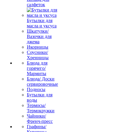
салфеток
Бутылки для
масла и уксуса
Шкатулки/
Вазочки для
джема
Икорницы
Соусники/
Хренницы
Блюда для
горячего/
Мармиты
Блюда/ Доски
сервировочные
Подносы
Бутылки для
воды
Термосы/
Термокружки
Чайники/
Френч-пресс
Графины/
Кувшины