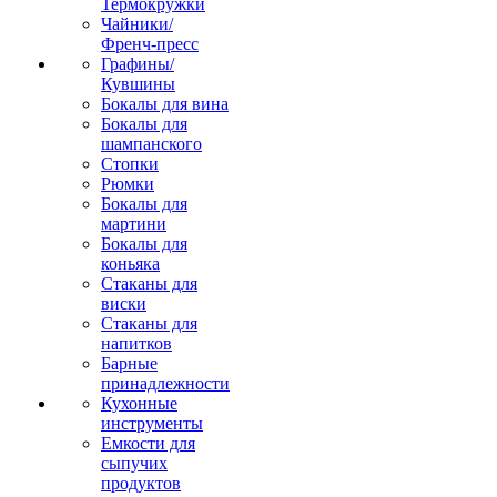
Термокружки
Чайники/
Френч-пресс
Графины/
Кувшины
Бокалы для вина
Бокалы для
шампанского
Стопки
Рюмки
Бокалы для
мартини
Бокалы для
коньяка
Стаканы для
виски
Стаканы для
напитков
Барные
принадлежности
Кухонные
инструменты
Емкости для
сыпучих
продуктов