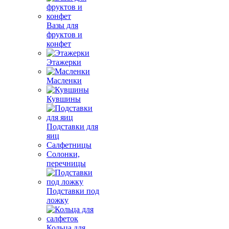
Вазы для
фруктов и
конфет
Этажерки
Масленки
Кувшины
Подставки для
яиц
Салфетницы
Солонки,
перечницы
Подставки под
ложку
Кольца для