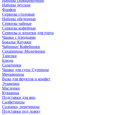
Наборы сервировочные
Наборы детские
Фарфор
Сервизы столовые
Наборы обеденные
Сервизы чайные
Сервизы кофейные
Сервизы и лопатки для торта
Чашки с блюдцами
Бокалы/ Кружки
Чайники/ Кофейники
Сахарницы/ Молочники
Тарелки
Блюда
Салатники
Чашки для супа/ Супницы
Менажницы
Вазы для фруктов и конфет
Этажерки
Масленки
Кувшины
Подставки для яиц
Салфетницы
Солонки, перечницы
Подставки под ложку