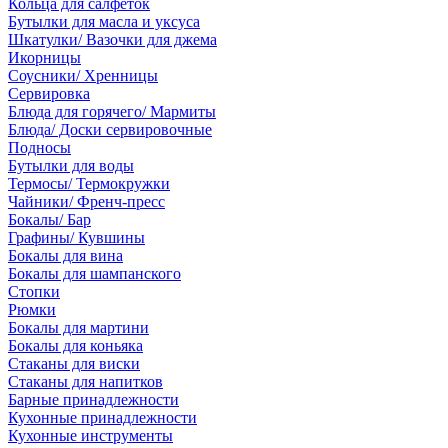
Кольца для салфеток
Бутылки для масла и уксуса
Шкатулки/ Вазочки для джема
Икорницы
Соусники/ Хренницы
Сервировка
Блюда для горячего/ Мармиты
Блюда/ Доски сервировочные
Подносы
Бутылки для воды
Термосы/ Термокружки
Чайники/ Френч-пресс
Бокалы/ Бар
Графины/ Кувшины
Бокалы для вина
Бокалы для шампанского
Стопки
Рюмки
Бокалы для мартини
Бокалы для коньяка
Стаканы для виски
Стаканы для напитков
Барные принадлежности
Кухонные принадлежности
Кухонные инструменты