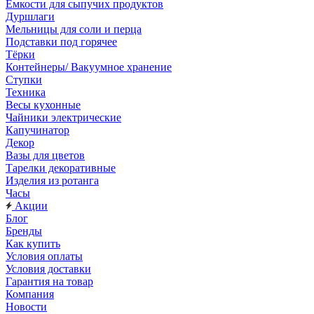
Емкости для сыпучих продуктов
Дуршлаги
Мельницы для соли и перца
Подставки под горячее
Тёрки
Контейнеры/ Вакуумное хранение
Ступки
Техника
Весы кухонные
Чайники электрические
Капучинатор
Декор
Вазы для цветов
Тарелки декоративные
Изделия из ротанга
Часы
Акции
Блог
Бренды
Как купить
Условия оплаты
Условия доставки
Гарантия на товар
Компания
Новости