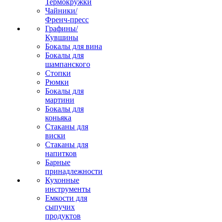
Термокружки
Чайники/
Френч-пресс
Графины/
Кувшины
Бокалы для вина
Бокалы для
шампанского
Стопки
Рюмки
Бокалы для
мартини
Бокалы для
коньяка
Стаканы для
виски
Стаканы для
напитков
Барные
принадлежности
Кухонные
инструменты
Емкости для
сыпучих
продуктов