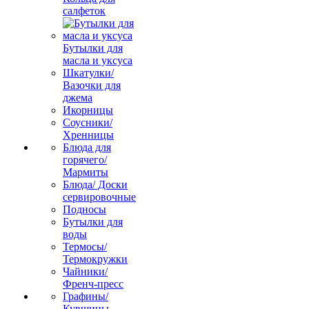
салфеток
Бутылки для
масла и уксуса
Шкатулки/
Вазочки для
джема
Икорницы
Соусники/
Хренницы
Блюда для
горячего/
Мармиты
Блюда/ Доски
сервировочные
Подносы
Бутылки для
воды
Термосы/
Термокружки
Чайники/
Френч-пресс
Графины/
Кувшины