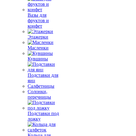
Вазы для
фруктов и
конфет
Этажерки
Масленки
Кувшины
Подставки для
яиц
Салфетницы
Солонки,
перечницы
Подставки под
ложку
Кольца для