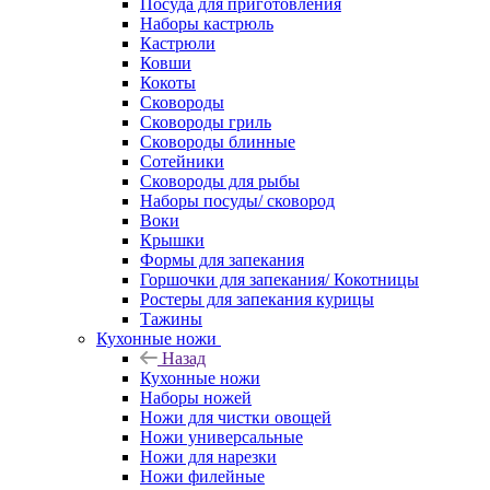
Посуда для приготовления
Наборы кастрюль
Кастрюли
Ковши
Кокоты
Сковороды
Сковороды гриль
Сковороды блинные
Сотейники
Сковороды для рыбы
Наборы посуды/ сковород
Воки
Крышки
Формы для запекания
Горшочки для запекания/ Кокотницы
Ростеры для запекания курицы
Тажины
Кухонные ножи
Назад
Кухонные ножи
Наборы ножей
Ножи для чистки овощей
Ножи универсальные
Ножи для нарезки
Ножи филейные