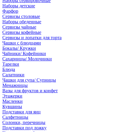
Наборы сервировочные
Наборы детские
Фарфор
Сервизы столовые
Наборы обеденные
Сервизы чайные
Сервизы кофейные
Сервизы и лопатки для торта
Чашки с блюдцами
Бокалы/ Кружки
Чайники/ Кофейники
Сахарницы/ Молочники
Тарелки
Блюда
Салатники
Чашки для супа/ Супницы
Менажницы
Вазы для фруктов и конфет
Этажерки
Масленки
Кувшины
Подставки для яиц
Салфетницы
Солонки, перечницы
Подставки под ложку