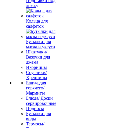
Подставки под
ложку
Кольца для
салфеток
Бутылки для
масла и уксуса
Шкатулки/
Вазочки для
джема
Икорницы
Соусники/
Хренницы
Блюда для
горячего/
Мармиты
Блюда/ Доски
сервировочные
Подносы
Бутылки для
воды
Термосы/