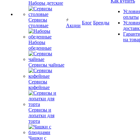
Как купить
Наборы детские
Услови
оплаты
Сервизы
Блог
Бренды
Услови
столовые
Акции
достав
Гарант
на това
Наборы
обеденные
Сервизы чайные
Сервизы
кофейные
Сервизы и
лопатки для
торта
Чашки с