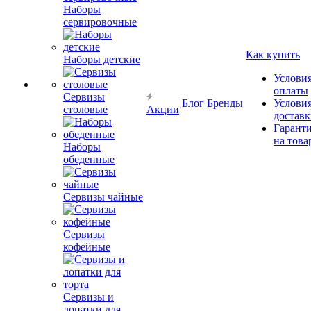
Наборы
сервировочные
Как купить
Наборы детские
Услови
оплаты
Сервизы
Блог
Бренды
Услови
столовые
Акции
достав
Гарант
на това
Наборы
обеденные
Сервизы чайные
Сервизы
кофейные
Сервизы и
лопатки для