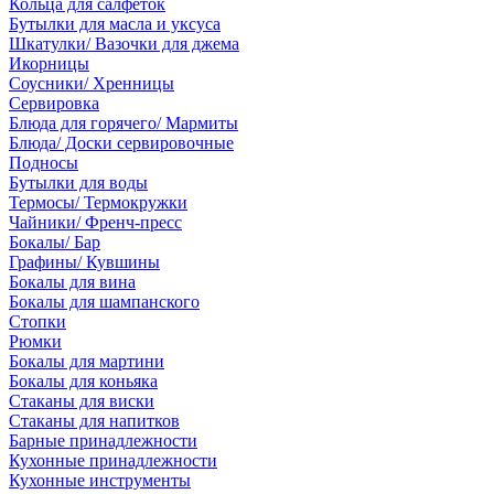
Кольца для салфеток
Бутылки для масла и уксуса
Шкатулки/ Вазочки для джема
Икорницы
Соусники/ Хренницы
Сервировка
Блюда для горячего/ Мармиты
Блюда/ Доски сервировочные
Подносы
Бутылки для воды
Термосы/ Термокружки
Чайники/ Френч-пресс
Бокалы/ Бар
Графины/ Кувшины
Бокалы для вина
Бокалы для шампанского
Стопки
Рюмки
Бокалы для мартини
Бокалы для коньяка
Стаканы для виски
Стаканы для напитков
Барные принадлежности
Кухонные принадлежности
Кухонные инструменты