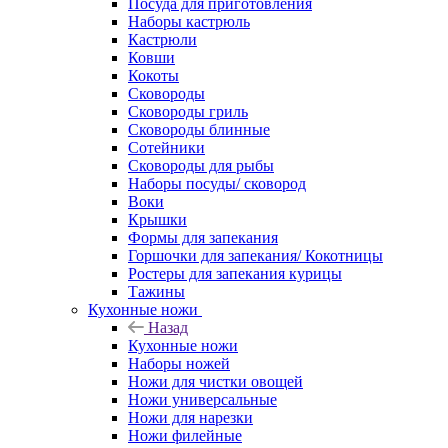
Посуда для приготовления
Наборы кастрюль
Кастрюли
Ковши
Кокоты
Сковороды
Сковороды гриль
Сковороды блинные
Сотейники
Сковороды для рыбы
Наборы посуды/ сковород
Воки
Крышки
Формы для запекания
Горшочки для запекания/ Кокотницы
Ростеры для запекания курицы
Тажины
Кухонные ножи
Назад
Кухонные ножи
Наборы ножей
Ножи для чистки овощей
Ножи универсальные
Ножи для нарезки
Ножи филейные