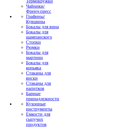
Термокружки
Чайники/
Френч-пресс
Графины/
Кувшины
Бокалы для вина
Бокалы для
шампанского
Стопки
Рюмки
Бокалы для
мартини
Бокалы для
коньяка
Стаканы для
виски
Стаканы для
напитков
Барные
принадлежности
Кухонные
инструменты
Емкости для
сыпучих
продуктов