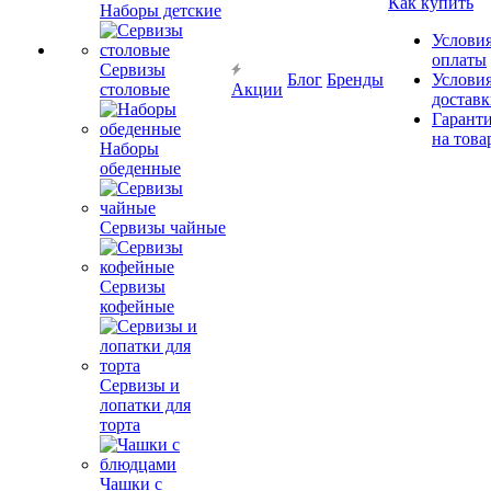
Как купить
Наборы детские
Услови
оплаты
Сервизы
Блог
Бренды
Услови
столовые
Акции
достав
Гарант
на това
Наборы
обеденные
Сервизы чайные
Сервизы
кофейные
Сервизы и
лопатки для
торта
Чашки с