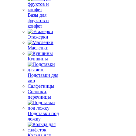
Вазы для
фруктов и
конфет
Этажерки
Масленки
Кувшины
Подставки для
яиц
Салфетницы
Солонки,
перечницы
Подставки под
ложку
Кольца для