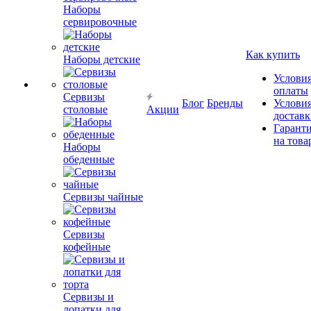
Наборы
сервировочные
Как купить
Наборы детские
Услови
оплаты
Сервизы
Блог
Бренды
Услови
столовые
Акции
достав
Гарант
на това
Наборы
обеденные
Сервизы чайные
Сервизы
кофейные
Сервизы и
лопатки для