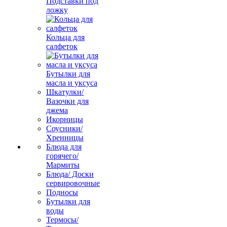
Подставки под
ложку
Кольца для
салфеток
Бутылки для
масла и уксуса
Шкатулки/
Вазочки для
джема
Икорницы
Соусники/
Хренницы
Блюда для
горячего/
Мармиты
Блюда/ Доски
сервировочные
Подносы
Бутылки для
воды
Термосы/