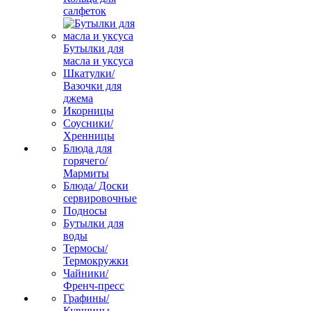
салфеток
Бутылки для
масла и уксуса
Шкатулки/
Вазочки для
джема
Икорницы
Соусники/
Хренницы
Блюда для
горячего/
Мармиты
Блюда/ Доски
сервировочные
Подносы
Бутылки для
воды
Термосы/
Термокружки
Чайники/
Френч-пресс
Графины/
Кувшины