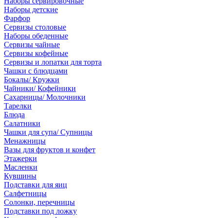
Наборы сервировочные
Наборы детские
Фарфор
Сервизы столовые
Наборы обеденные
Сервизы чайные
Сервизы кофейные
Сервизы и лопатки для торта
Чашки с блюдцами
Бокалы/ Кружки
Чайники/ Кофейники
Сахарницы/ Молочники
Тарелки
Блюда
Салатники
Чашки для супа/ Супницы
Менажницы
Вазы для фруктов и конфет
Этажерки
Масленки
Кувшины
Подставки для яиц
Салфетницы
Солонки, перечницы
Подставки под ложку