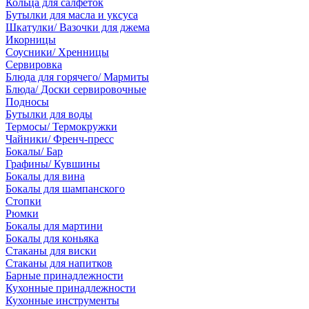
Кольца для салфеток
Бутылки для масла и уксуса
Шкатулки/ Вазочки для джема
Икорницы
Соусники/ Хренницы
Сервировка
Блюда для горячего/ Мармиты
Блюда/ Доски сервировочные
Подносы
Бутылки для воды
Термосы/ Термокружки
Чайники/ Френч-пресс
Бокалы/ Бар
Графины/ Кувшины
Бокалы для вина
Бокалы для шампанского
Стопки
Рюмки
Бокалы для мартини
Бокалы для коньяка
Стаканы для виски
Стаканы для напитков
Барные принадлежности
Кухонные принадлежности
Кухонные инструменты