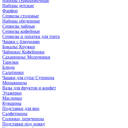
Наборы сервировочные
Наборы детские
Фарфор
Сервизы столовые
Наборы обеденные
Сервизы чайные
Сервизы кофейные
Сервизы и лопатки для торта
Чашки с блюдцами
Бокалы/ Кружки
Чайники/ Кофейники
Сахарницы/ Молочники
Тарелки
Блюда
Салатники
Чашки для супа/ Супницы
Менажницы
Вазы для фруктов и конфет
Этажерки
Масленки
Кувшины
Подставки для яиц
Салфетницы
Солонки, перечницы
Подставки под ложку