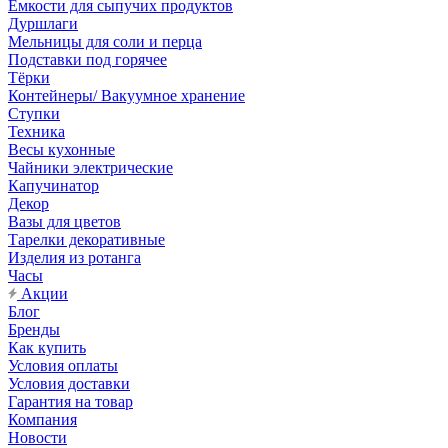
Емкости для сыпучих продуктов
Дуршлаги
Мельницы для соли и перца
Подставки под горячее
Тёрки
Контейнеры/ Вакуумное хранение
Ступки
Техника
Весы кухонные
Чайники электрические
Капучинатор
Декор
Вазы для цветов
Тарелки декоративные
Изделия из ротанга
Часы
Акции
Блог
Бренды
Как купить
Условия оплаты
Условия доставки
Гарантия на товар
Компания
Новости