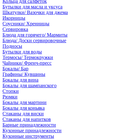
Кольца для салфеток
Бутылки для масла и уксуса
Шкатулки/ Вазочки для джема
Икорницы
Соусники/ Хренницы
Сервировка
Блюда для горячего/ Мармиты
Блюда/ Доски сервировочные
Подносы
Бутылки для воды
Термосы/ Термокружки
Чайники/ Френч-пресс
Бокалы/ Бар
Графины/ Кувшины
Бокалы для вина
Бокалы для шампанского
Стопки
Рюмки
Бокалы для мартини
Бокалы для коньяка
Стаканы для виски
Стаканы для напитков
Барные принадлежности
Кухонные принадлежности
Кухонные инструменты