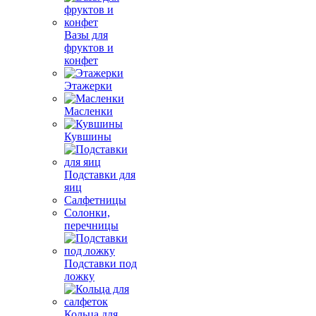
Вазы для
фруктов и
конфет
Этажерки
Масленки
Кувшины
Подставки для
яиц
Салфетницы
Солонки,
перечницы
Подставки под
ложку
Кольца для