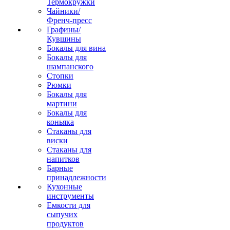
Термокружки
Чайники/
Френч-пресс
Графины/
Кувшины
Бокалы для вина
Бокалы для
шампанского
Стопки
Рюмки
Бокалы для
мартини
Бокалы для
коньяка
Стаканы для
виски
Стаканы для
напитков
Барные
принадлежности
Кухонные
инструменты
Емкости для
сыпучих
продуктов