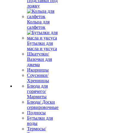
Подставки под
ложку
Кольца для
салфеток
Бутылки для
масла и уксуса
Шкатулки/
Вазочки для
джема
Икорницы
Соусники/
Хренницы
Блюда для
горячего/
Мармиты
Блюда/ Доски
сервировочные
Подносы
Бутылки для
воды
Термосы/