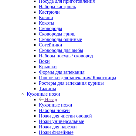
Посуда для приготовления
Наборы кастрюль
Кастрюли
Ковши
Кокоты
Сковороды
Сковороды гриль
Сковороды блинные
Сотейники
Сковороды для рыбы
Наборы посуды/ сковород
Воки
Крышки
Формы для запекания
Горшочки для запекания/ Кокотницы
Ростеры для запекания курицы
Тажины
Кухонные ножи
Назад
Кухонные ножи
Наборы ножей
Ножи для чистки овощей
Ножи универсальные
Ножи для нарезки
Ножи филейные