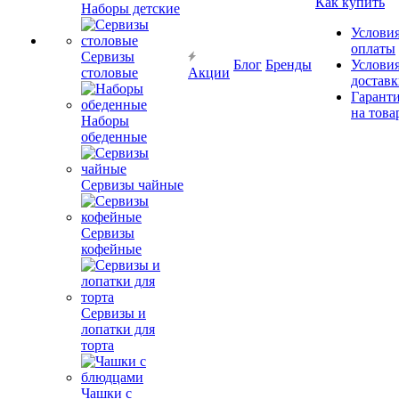
Как купить
Наборы детские
Услови
оплаты
Сервизы
Блог
Бренды
Услови
столовые
Акции
достав
Гарант
на това
Наборы
обеденные
Сервизы чайные
Сервизы
кофейные
Сервизы и
лопатки для
торта
Чашки с