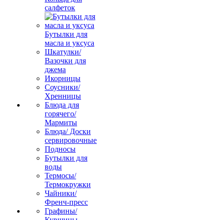
салфеток
Бутылки для
масла и уксуса
Шкатулки/
Вазочки для
джема
Икорницы
Соусники/
Хренницы
Блюда для
горячего/
Мармиты
Блюда/ Доски
сервировочные
Подносы
Бутылки для
воды
Термосы/
Термокружки
Чайники/
Френч-пресс
Графины/
Кувшины