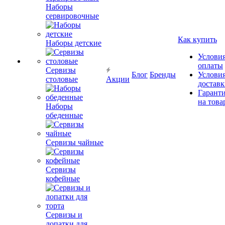
Наборы
сервировочные
Как купить
Наборы детские
Услови
оплаты
Сервизы
Блог
Бренды
Услови
столовые
Акции
достав
Гарант
на това
Наборы
обеденные
Сервизы чайные
Сервизы
кофейные
Сервизы и
лопатки для