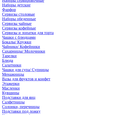
Наборы сервировочные
Наборы детские
Фарфор
Сервизы столовые
Наборы обеденные
Сервизы чайные
Сервизы кофейные
Сервизы и лопатки для торта
Чашки с блюдцами
Бокалы/ Кружки
Чайники/ Кофейники
Сахарницы/ Молочники
Тарелки
Блюда
Салатники
Чашки для супа/ Супницы
Менажницы
Вазы для фруктов и конфет
Этажерки
Масленки
Кувшины
Подставки для яиц
Салфетницы
Солонки, перечницы
Подставки под ложку