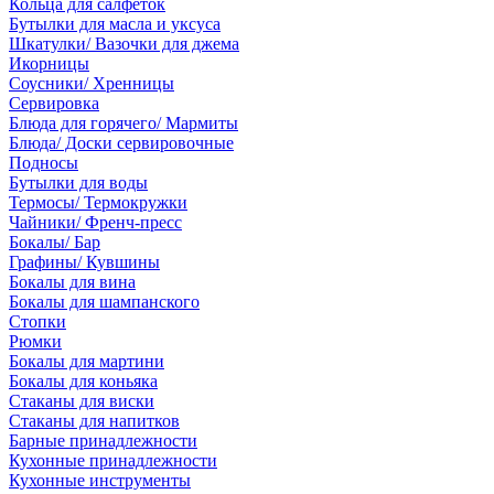
Кольца для салфеток
Бутылки для масла и уксуса
Шкатулки/ Вазочки для джема
Икорницы
Соусники/ Хренницы
Сервировка
Блюда для горячего/ Мармиты
Блюда/ Доски сервировочные
Подносы
Бутылки для воды
Термосы/ Термокружки
Чайники/ Френч-пресс
Бокалы/ Бар
Графины/ Кувшины
Бокалы для вина
Бокалы для шампанского
Стопки
Рюмки
Бокалы для мартини
Бокалы для коньяка
Стаканы для виски
Стаканы для напитков
Барные принадлежности
Кухонные принадлежности
Кухонные инструменты